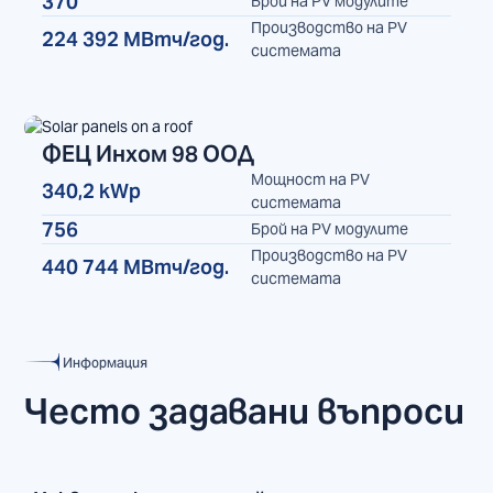
370
Брой на PV модулите
Производство на PV
224 392 МВтч/год.
системата
ФЕЦ Инхом 98 ООД
Мощност на PV
340,2 kWp
ФЕЦ
системата
756
Брой на PV модулите
Производство на PV
440 744 МВтч/год.
системата
Информация
Често задавани въпроси