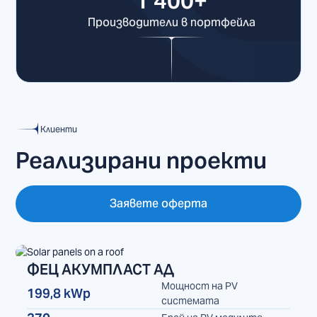
1 400+
Производители в портфейла
Клиенти
Реализирани проекти
Заявете оферта
ФЕЦ АКУМПЛАСТ АД
Мощност на PV
199,8 kWp
ФЕЦ
системата