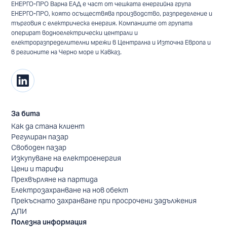
ЕНЕРГО-ПРО Варна ЕАД е част от чешката енергийна група
ЕНЕРГО-ПРО, която осъществява производство, разпределение и
търговия с електрическа енергия. Компаниите от групата
оперират водноелектрически централи и
електроразпределителни мрежи в Централна и Източна Европа и
в регионите на Черно море и Кавказ.
За бита
Как да стана клиент
Регулиран пазар
Свободен пазар
Изкупуване на електроенергия
Цени и тарифи
Прехвърляне на партида
Електрозахранване на нов обект
Прекъснато захранване при просрочени задължения
ДПИ
Полезна информация