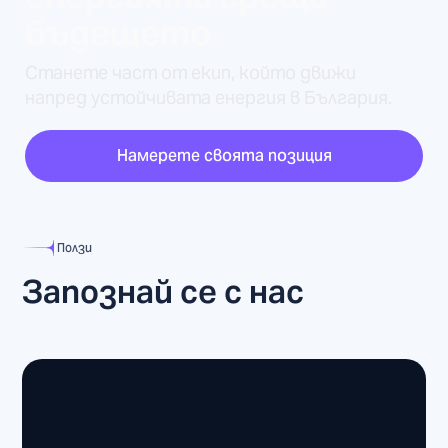
бъдещето
Станете част от екип, който движи
напред устойчивата енергия в България.
Намерете своята позиция
Ползи
Запознай се с нас