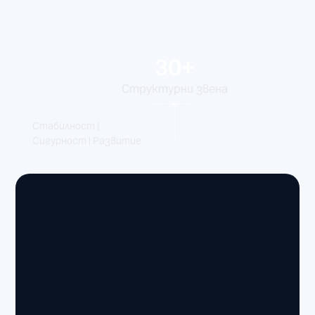
30+
Структурни звена
Стабилност |
Сигурност | Развитие