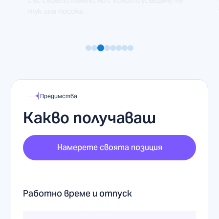
ученици и студенти. Даваш ни време и
желание, ние даваме опит и смисъл.
Предимства
Какво получаваш
Намерете своята позиция
Работно време и отпуск