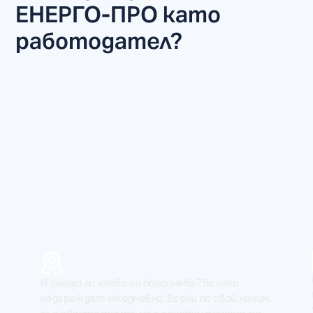
ЕНЕРГО-ПРО като
работодател?
И за онези, които още не са открили своя
начин,
път, имаме стажантски програми за
, че