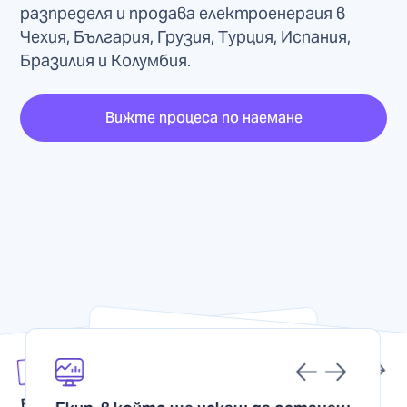
разпределя и продава електроенергия в
Чехия, България, Грузия, Турция, Испания,
Бразилия и Колумбия.
Вижте процеса по наемане
Сигурност, която не гасне
Проекти с бъдеще
Възможност за растеж
Възможност за растеж