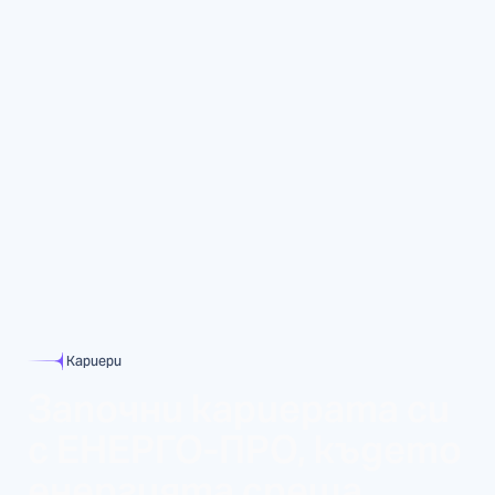
Кариери
Започни кариерата си
с ЕНЕРГО-ПРО, където
енергията среща