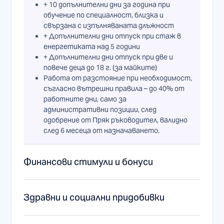
+ 10 допълнителни дни за година при
обучение по специалност, близка и
свързана с изпълняваната длъжност
+ Допълнителни дни отпуск при стаж в
енергетиката над 5 години
+ Допълнителни дни отпуск при две и
повече деца до 18 г. (за майките)
Работа от разстояние при необходимост,
съгласно вътрешни правила – до 40% от
работните дни, само за
административни позиции, след
одобрение от Пряк ръководител, валидно
след 6 месеца от назначаването.
Финансови стимули и бонуси
Ваучери за храна на стойност 102.26 €.
Здравни и социални придобивки
Годишен бонус за постигнати резултати
Бонус „Препоръчай ни кандидат“ –
препоръчай кандидат за работа и получи