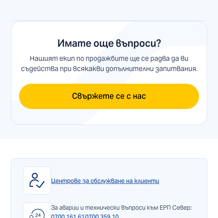
Имате още въпроси?
Нашият екип по продажбите ще се радва да ви
съдейства при всякакви допълнителни запитвания.
Свържете се с нас
Центрове за обслужване на клиенти
За аварии и технически въпроси към ЕРП Север:
0700 161 61
0700 359 10