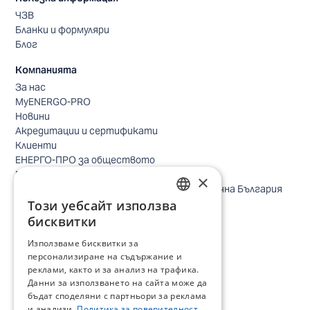
ЧЗВ
Бланки и формуляри
Блог
Компанията
За нас
MyENERGO-PRO
Новини
Акредитации и сертификати
Клиенти
ЕНЕРГО-ПРО за обществото
Реализирани проекти
×
Безопасно небе за птиците в Североизточна България
Безопасност
Този уебсайт използва
BULGARIAN
Контакти бизнес клиенти
бисквитки
Контакти битови клиенти
ENGLISH
Използваме бисквитки за
Локации
персонализиране на съдържание и
Кариери
реклами, както и за анализ на трафика.
Процес по подбор
Данни за използването на сайта може да
IT и дигитална трансформация
бъдат споделяни с партньори за реклама
Търговия
и анализи.
Политика за поверителност