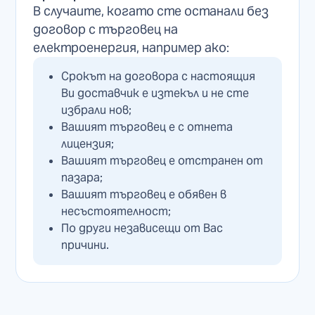
В случаите, когато сте останали без
договор с търговец на
електроенергия, например ако:
Срокът на договора с настоящия
Ви доставчик е изтекъл и не сте
избрали нов;
Вашият търговец е с отнета
лицензия;
Вашият търговец е отстранен от
пазара;
Вашият търговец е обявен в
несъстоятелност;
По други независещи от Вас
причини.