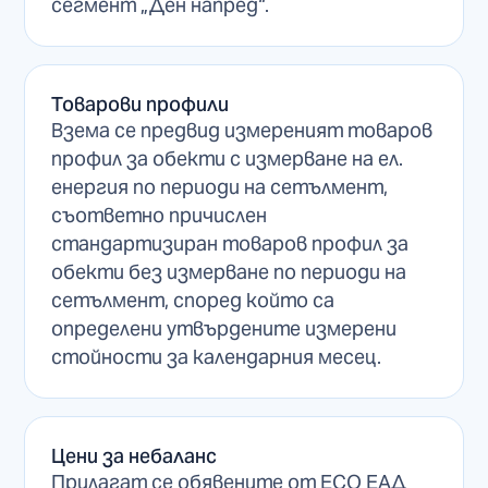
сегмент „Ден напред“.
Товарови профили
Взема се предвид измереният товаров
профил за обекти с измерване на ел.
енергия по периоди на сетълмент,
съответно причислен
стандартизиран товаров профил за
обекти без измерване по периоди на
сетълмент, според който са
определени утвърдените измерени
стойности за календарния месец.
Цени за небаланс
Прилагат се обявените от ЕСО ЕАД