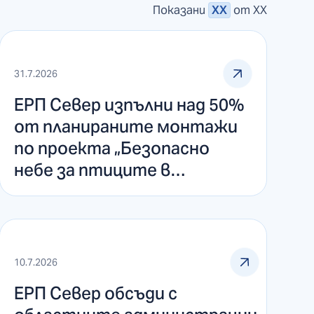
Показани
ХХ
от
ХХ
31.7.2026
ЕРП Север изпълни над 50%
от планираните монтажи
по проекта „Безопасно
небе за птиците в
Североизточна България“
10.7.2026
ЕРП Север обсъди с