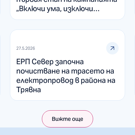
„Включи ума, изключи
опасността!“ на ЕНЕРГО-
ПРО
27.5.2026
ЕРП Север започна
почистване на трасето на
електропровод в района на
Трявна
Вижте още