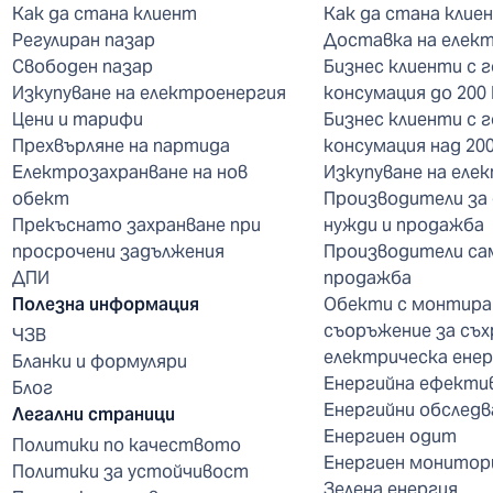
Как да стана клиент
Как да стана клие
Регулиран пазар
Доставка на елек
Свободен пазар
Бизнес клиенти с 
Изкупуване на електроенергия
консумация до 200
Цени и тарифи
Бизнес клиенти с 
Прехвърляне на партида
консумация над 20
Електрозахранване на нов
Изкупуване на еле
обект
Производители за
Прекъснато захранване при
нужди и продажба
просрочени задължения
Производители са
ДПИ
продажба
Полезна информация
Обекти с монтира
съоръжение за съх
ЧЗВ
електрическа енер
Бланки и формуляри
Енергийна ефекти
Блог
Енергийни обследв
Легални страници
Енергиен одит
Политики по качеството
Енергиен монитор
Политики за устойчивост
Зелена енергия