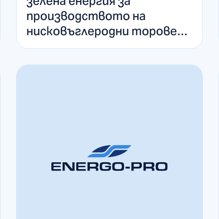
зелена енергия за
производството на
нисковъглеродни торове
на Агрополихим