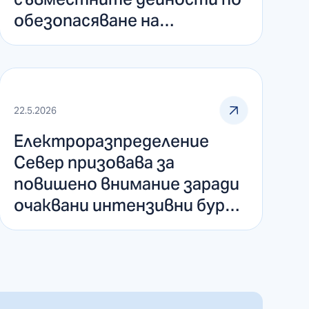
обезопасяване на
електропроводите в
област Велико Търново
22.5.2026
Електроразпределение
Север призовава за
повишено внимание заради
очаквани интензивни бури в
Североизточна България