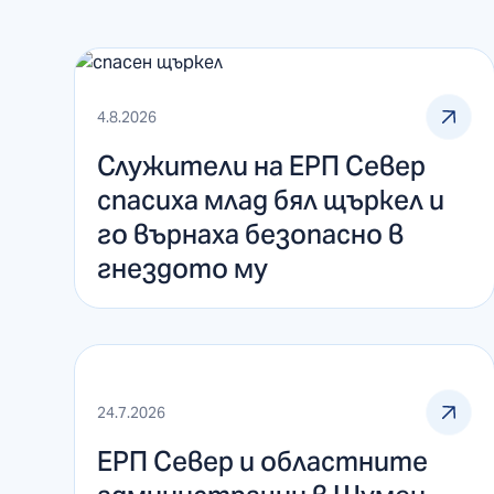
4.8.2026
Служители на ЕРП Север
спасиха млад бял щъркел и
го върнаха безопасно в
гнездото му
24.7.2026
ЕРП Север и областните