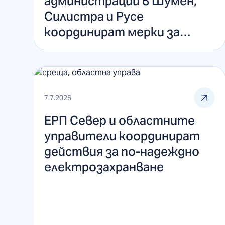
администрации в Шумен,
Силистра и Русе
координират мерки за
предотвратяване на
аварии
7.7.2026
ЕРП Север и областните
управители координират
действия за по-надеждно
електрозахранване