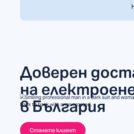
Доверен дост
на електроен
в България
Станете клиент