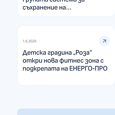
съхранение на
електроенергия с батерии
в Горна Оряховица
1.6.2026
Детска градина „Роза“
откри нова фитнес зона с
подкрепата на ЕНЕРГО-ПРО