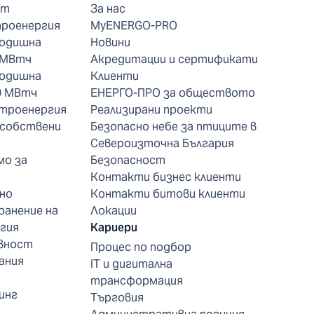
нт
За нас
троенергия
MyENERGO-PRO
годишна
Новини
 МВтч
Акредитации и сертификати
годишна
Клиенти
0 МВтч
ЕНЕРГО-ПРО за обществото
ктроенергия
Реализирани проекти
 собствени
Безопасно небе за птиците в
Североизточна България
мо за
Безопасност
Контакти бизнес клиенти
но
Контакти битови клиенти
ранение на
Локации
гия
Кариери
вност
Процес по подбор
ания
IT и дигитална
трансформация
инг
Търговия