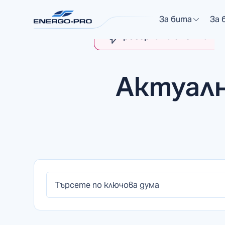
MyENERGO-PRO
За бита
За 
Проверка на сметка
Актуалн