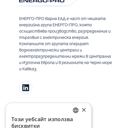
ЕНЕРГО-ПРО Варна ЕАД е част от чешката
енергийна група ЕНЕРГО-ПРО, която
осъществява производство, разпределение и
търговия с електрическа енергия.
Компаниите от групата оперират
водноелектрически централи и
електроразпределителни мрежи в Централна
и Източна Европа и в регионите на Черно море
и Кавказ.
×
Този уебсайт използва
BULGARIAN
бисквитки