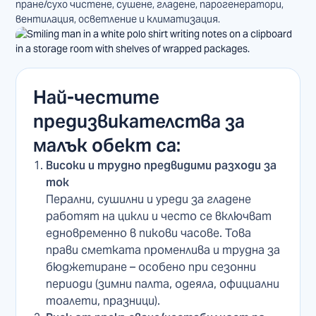
пране/сухо чистене, сушене, гладене, парогенератори,
вентилация, осветление и климатизация.
Най-честите
предизвикателства за
малък обект са:
Високи и трудно предвидими разходи за
ток
Перални, сушилни и уреди за гладене
работят на цикли и често се включват
едновременно в пикови часове. Това
прави сметката променлива и трудна за
бюджетиране – особено при сезонни
периоди (зимни палта, одеяла, официални
тоалети, празници).