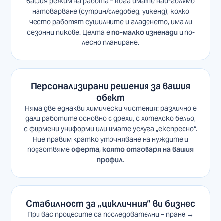
вашия режим на работа – кога имате най-голямо
натоварване (сутрин/следобед, уикенд), колко
често работят сушилните и гладенето, има ли
сезонни пикове. Целта е
по-малко изненади
и по-
лесно планиране.
Персонализирани решения за вашия
обект
Няма две еднакви химически чистения: различно е
дали работите основно с дрехи, с хотелско бельо,
с фирмени униформи или имате услуга „експресно“.
Ние правим кратко уточняване на нуждите и
подготвяме
оферта, която отговаря на вашия
профил
.
Стабилност за „цикличния“ ви бизнес
При вас процесите са последователни – пране →