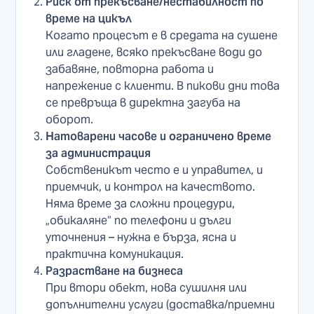
Риск от прекъсване/нестабилност по
време на цикъл
Когато процесът е в средата на сушене
или гладене, всяко прекъсване води до
забавяне, повторна работа и
напрежение с клиенти. В пикови дни това
се превръща в директна загуба на
оборот.
Натоварени часове и ограничено време
за администрация
Собственикът често е и управител, и
приемчик, и контрол на качеството.
Няма време за сложни процедури,
„обикаляне“ по телефони и дълги
уточнения – нужна е бърза, ясна и
практична комуникация.
Разрастване на бизнеса
При втори обект, нова сушилня или
допълнителни услуги (доставка/приемни