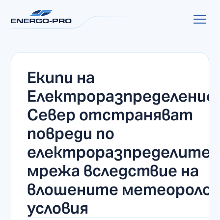
Екипи на
Електроразпределение
Север отстраняват
повреди по
електроразпределите
мрежа вследствие на
влошените метеоролог
условия