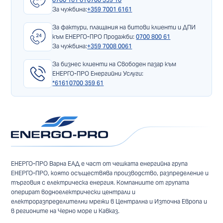
За чужбина:
+359 7001 6161
За фактури, плащания на битови клиенти и ДПИ
към ЕНЕРГО-ПРО Продажби:
0700 800 61
За чужбина:
+359 7008 0061
За бизнес клиенти на Свободен пазар към
ЕНЕРГО-ПРО Енергийни Услуги:
*6161
0700 359 61
ЕНЕРГО-ПРО Варна ЕАД е част от чешката енергийна група
ЕНЕРГО-ПРО, която осъществява производство, разпределение и
търговия с електрическа енергия. Компаниите от групата
оперират водноелектрически централи и
електроразпределителни мрежи в Централна и Източна Европа и
в регионите на Черно море и Кавказ.