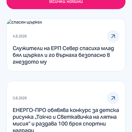
Всички новини
4.8.2026
Служители на ЕРП Север спасиха млад
бял щъркел и го върнаха безопасно в
гнездото му
3.8.2026
ЕНЕРГО-ПРО обявява конкурс за детска
рисунка „Токчо и Светкавичка на лятна
мисия“ и раздава 100 броя спортни
награди