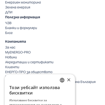
Енергиен мониторинг
Зелена енергия
ДПИ
Полезна информация
ЧЗВ
Бланки и формуляри
Блог
Компанията
За нас
MyENERGO-PRO
Новини
Акредитации и сертификати
Клиенти
ЕНЕРГО-ПРО за обществото
Реализирани проекти
×
Безопасно небе за птиците в Североизточна България
Безопасност
Този уебсайт използва
BULGARIAN
Контакти бизнес клиенти
бисквитки
Контакти битови клиенти
ENGLISH
Използваме бисквитки за
Локации
персонализиране на съдържание и