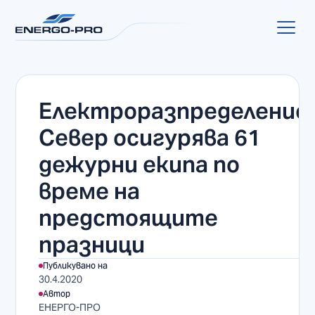
Електроразпределение
Север осигурява 61
дежурни екипа по
време на
предстоящите
празници
Публикувано на
30.4.2020
Автор
ЕНЕРГО-ПРО