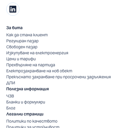
За бита
Как да стана клиент
Регулиран пазар
Свободен пазар
Изкупуване на електроенергия
Цени и тарифи
Прехвърляне на партида
Електрозахранване на нов обект
Прекъснато захранване при просрочени задължения
ДПИ
Полезна информация
ЧЗВ
Бланки и формуляри
Блог
Легални страници
Политики по качеството
Политики за устойчивост