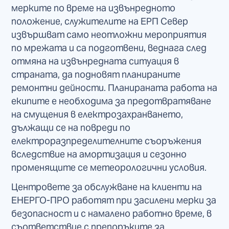
мерките по време на извънредното
положение, служителите на ЕРП Север
извършват само неотложни мероприятия
по мрежата и са подготвени, веднага след
отмяна на извънредната ситуация в
страната, да подновят планираните
ремонтни дейности. Планираната работа на
екипите е необходима за предотвратяване
на смущения в електрозахранването,
дължащи се на повреди по
електроразпределителните съоръжения
вследствие на амортизация и сезонно
променящите се метеорологични условия.
Центровете за обслужване на клиенти на
ЕНЕРГО-ПРО работят при засилени мерки за
безопасност и с намалено работно време, в
съответствие с препоръките за