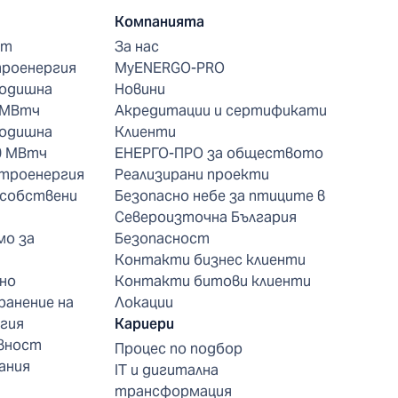
Компанията
нт
За нас
троенергия
MyENERGO-PRO
годишна
Новини
 МВтч
Акредитации и сертификати
годишна
Клиенти
0 МВтч
ЕНЕРГО-ПРО за обществото
ктроенергия
Реализирани проекти
 собствени
Безопасно небе за птиците в
Североизточна България
мо за
Безопасност
Контакти бизнес клиенти
но
Контакти битови клиенти
ранение на
Локации
гия
Кариери
вност
Процес по подбор
ания
IT и дигитална
трансформация