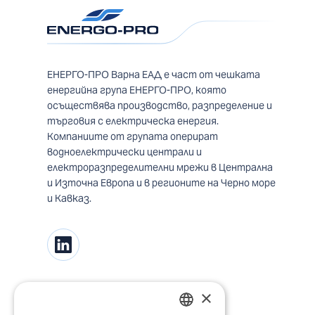
ЕНЕРГО-ПРО Варна ЕАД е част от чешката
енергийна група ЕНЕРГО-ПРО, която
осъществява производство, разпределение и
търговия с електрическа енергия.
Компаниите от групата оперират
водноелектрически централи и
електроразпределителни мрежи в Централна
и Източна Европа и в регионите на Черно море
и Кавказ.
×