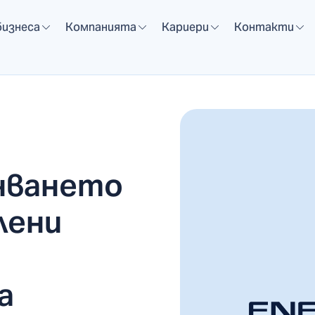
бизнеса
Компанията
Кариери
Контакти
нването
лени
а