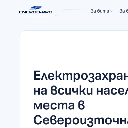
За бита
За 
Електрозахра
на всички насе
места в
Североизточн