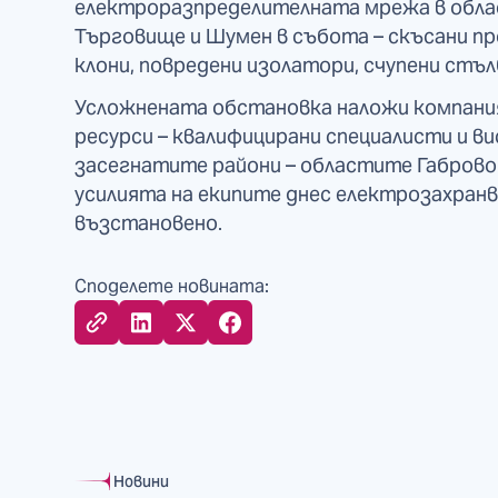
електроразпределителната мрежа в облас
Търговище и Шумен в събота – скъсани пр
клони, повредени изолатори, счупени стъл
Усложнената обстановка наложи компани
ресурси – квалифицирани специалисти и в
засегнатите райони – областите Габрово 
усилията на екипите днес електрозахранв
възстановено.
Споделете новината:
Новини