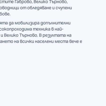
тите Габрово, Велико Търново,
оводници от обледяване и счупени
бове.
ята да мобилизира допълнителни
исокопроходима техника в най-
и Велико Търново. В резултата на
ането на всички населени места вече е