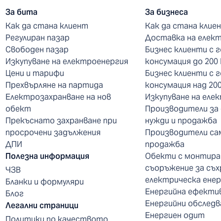
За бита
За бизнеса
Как да стана клиент
Как да стана клие
Регулиран пазар
Доставка на елек
Свободен пазар
Бизнес клиенти с 
Изкупуване на електроенергия
консумация до 200
Цени и тарифи
Бизнес клиенти с 
Прехвърляне на партида
консумация над 20
Електрозахранване на нов
Изкупуване на еле
обект
Производители за
Прекъснато захранване при
нужди и продажба
просрочени задължения
Производители са
ДПИ
продажба
Полезна информация
Обекти с монтира
съоръжение за съх
ЧЗВ
електрическа енер
Бланки и формуляри
Енергийна ефекти
Блог
Енергийни обследв
Легални страници
Енергиен одит
Политики по качеството