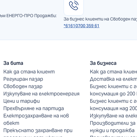
към ЕНЕРГО-ПРО Продажби:
За бизнес клиенти на Свободен па
*6161
0700 359 61
За бита
За бизнеса
Как да стана клиент
Как да стана клие
Регулиран пазар
Доставка на елек
Свободен пазар
Бизнес клиенти с 
Изкупуване на електроенергия
консумация до 200
Цени и тарифи
Бизнес клиенти с 
Прехвърляне на партида
консумация над 20
Електрозахранване на нов
Изкупуване на еле
обект
Производители за
Прекъснато захранване при
нужди и продажба