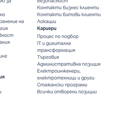
мо за
Безопасност
Контакти бизнес клиенти
но
Контакти битови клиенти
ранение на
Локации
гия
Кариери
вност
Процес по подбор
ания
IT и дигитална
трансформация
инг
Търговия
Административна позиция
Електроинженери,
ия
електротехници и други
Стажански програми
и
Всички отворени позиции