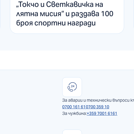
„Токчо и Светкавичка на
лятна мисия“ и раздава 100
броя спортни награди
За аварии и технически въпроси к
0700 161 61
0700 359 10
За чужбина:
+359 7001 6161