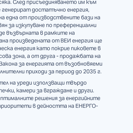
сяка. След присъединяването им към
 генерират достатъчно енергия,
на една от производствените бази на
ян за изкупуване по преференциални
де възвърната в рамките на
ана произведената от ВЕИ енергия ще
еска енергия като покрие пиковете в
ова зона, а от друга - продажбата на
 Закона за енергията от възобновяеми
нителни приходи за период до 2035 г.
тел на уреди използващи твърдо
ечки, камери за вграждане и други.
оптималните решения за енергийните
 приоритети в дейността на ЕНЕРГО-