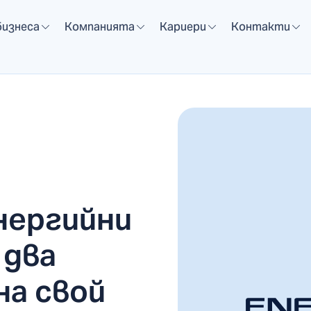
бизнеса
Компанията
Кариери
Контакти
нергийни
 два
на свой