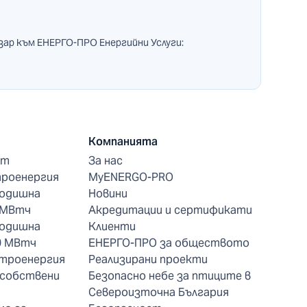
зар към ЕНЕРГО-ПРО Енергийни Услуги:
Компанията
нт
За нас
троенергия
MyENERGO-PRO
годишна
Новини
 МВтч
Акредитации и сертификати
годишна
Клиенти
0 МВтч
ЕНЕРГО-ПРО за обществото
ктроенергия
Реализирани проекти
 собствени
Безопасно небе за птиците в
Североизточна България