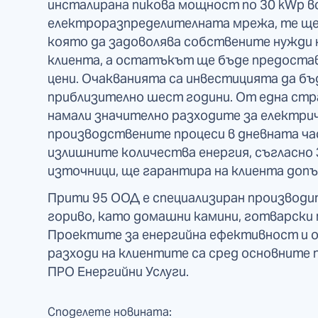
инсталирана пикова мощност по 30 kWp в
електроразпределителната мрежа, те ще
която да задоволява собствените нужди 
клиента, а остатъкът ще бъде предостав
цени. Очакванията са инвестицията да бъ
приблизително шест години. От една стр
намали значително разходите за електрич
производствените процеси в дневната час
излишните количества енергия, съгласно
източници, ще гарантира на клиента допъл
Прити 95 ООД е специализиран производи
гориво, като домашни камини, готварски п
Проектите за енергийна ефективност и 
разходи на клиентите са сред основните
ПРО Енергийни Услуги.
Споделете новината: