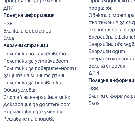
просрочени задължения
Производители са
ДПИ
продажба
Полезна информация
Обекти с монтира
съоръжение за съх
ЧЗВ
електрическа енер
Бланки и формуляри
Енергийна ефекти
Блог
Енергийни обследв
Легални страници
Енергиен одит
Политики по качеството
Енергиен монитор
Политики за устойчивост
Зелена енергия
Политики за поверителност и
ДПИ
защита на личните данни
Полезна информац
Политика за бисквитки
ЧЗВ
Общи условия
Бланки и формуляр
Състав на енергийния микс
Блог
Декларация за достъпност
Нормативни документи
Решаване на спорове