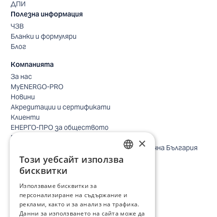
ДПИ
Полезна информация
ЧЗВ
Бланки и формуляри
Блог
Компанията
За нас
MyENERGO-PRO
Новини
Акредитации и сертификати
Клиенти
ЕНЕРГО-ПРО за обществото
Реализирани проекти
×
Безопасно небе за птиците в Североизточна България
Този уебсайт използва
Безопасност
BULGARIAN
Контакти бизнес клиенти
бисквитки
Контакти битови клиенти
ENGLISH
Използваме бисквитки за
Локации
персонализиране на съдържание и
Кариери
реклами, както и за анализ на трафика.
Процес по подбор
Данни за използването на сайта може да