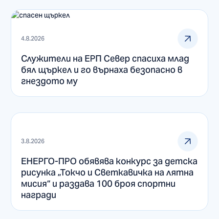
4.8.2026
Служители на ЕРП Север спасиха млад
бял щъркел и го върнаха безопасно в
гнездото му
3.8.2026
ЕНЕРГО-ПРО обявява конкурс за детска
рисунка „Токчо и Светкавичка на лятна
мисия“ и раздава 100 броя спортни
награди