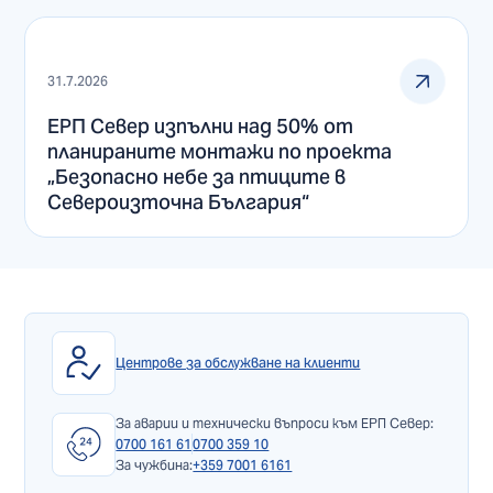
31.7.2026
ЕРП Север изпълни над 50% от
планираните монтажи по проекта
„Безопасно небе за птиците в
Североизточна България“
Центрове за обслужване на клиенти
За аварии и технически въпроси към ЕРП Север:
0700 161 61
0700 359 10
За чужбина:
+359 7001 6161