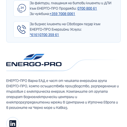
За фактури, плащания на битови клиенти и ДПИ
към ЕНЕРГО-ПРО Продажби:
0700 800 61
За чужбина:
+359 7008 0061
За бизнес клиенти на Свободен пазар към
ЕНЕРГО-ПРО Енергийни Услуги:
*6161
0700 359 61
ЕНЕРГО-ПРО Варна ЕАД е част от чешката енергийна група
ЕНЕРГО-ПРО, която осъществява производство, разпределение и
търговия с електрическа енергия. Компаниите от групата
оперират водноелектрически централи и
електроразпределителни мрежи в Централна и Източна Европа и
в регионите на Черно море и Кавказ.