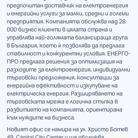
предпочитан доставчик на електроенергия
и енергийни услуги за малки, средни и големи
предприятия. Компанията обслужва над 28
000 бизнес клиенти в цялата страна и
управлява най-голямата балансираща група
в България, което ѝ позволява да предлага
стабилност и конкурентни условия. ЕНЕРГО-
ПРО предлага решения за оптимизация на
разходите за електроенергия, индивидуални
търговски предложения, консултации за
енергийна ефективност и изкупуване на
електрическа енергия. Разширяването на
търговската мрежа е логична стъпка в
развитието на компанията, ориентирана
към нуждите на бизнеса.
Новият офис се намира на ул. Христо Ботев
49, Capital City Center и ще обслужва