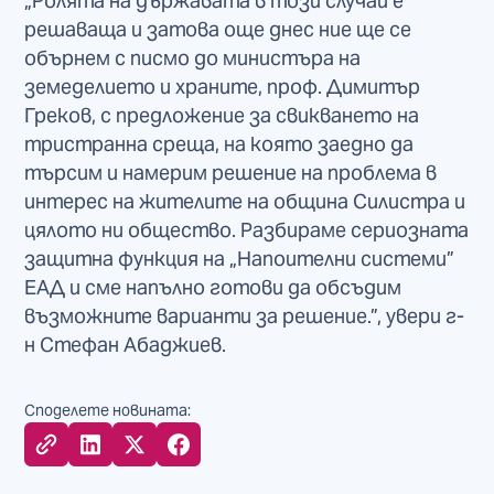
„Ролята на държавата в този случай е
решаваща и затова още днес ние ще се
обърнем с писмо до министъра на
земеделието и храните, проф. Димитър
Греков, с предложение за свикването на
тристранна среща, на която заедно да
търсим и намерим решение на проблема в
интерес на жителите на община Силистра и
цялото ни общество. Разбираме сериозната
защитна функция на „Напоителни системи”
ЕАД и сме напълно готови да обсъдим
възможните варианти за решение.”, увери г-
н Стефан Абаджиев.
Споделете новината: