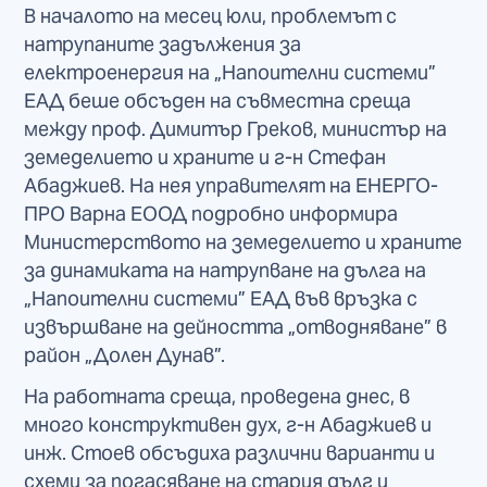
В началото на месец юли, проблемът с
натрупаните задължения за
електроенергия на „Напоителни системи”
ЕАД беше обсъден на съвместна среща
между проф. Димитър Греков, министър на
земеделието и храните и г-н Стефан
Абаджиев. На нея управителят на ЕНЕРГО-
ПРО Варна ЕООД подробно информира
Министерството на земеделието и храните
за динамиката на натрупване на дълга на
„Напоителни системи” ЕАД във връзка с
извършване на дейността „отводняване” в
район „Долен Дунав”.
На работната среща, проведена днес, в
много конструктивен дух, г-н Абаджиев и
инж. Стоев обсъдиха различни варианти и
схеми за погасяване на стария дълг и