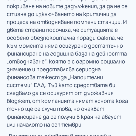
покриване на новите задължения, за да не се
стигне до изключването на критични за
процеса на отводняване помпени станции. И
двете страни посочиха, че ситуацията е
особено обезпокоителна поради факта, че
към момента няма осигурено достатъчно
финансиране на годишна база на дейността
„отводняване”, която е с огромно социално
значение и представлява сериозна
финансова тежест за „Напоителни
системи” ЕАД. Тъй като средствата би
следвало да се осигурят от държавния
бюджет, от компанията нямат яснота кога
точно ще се случи това, но очакват
финансиране да се получи в края на август
или началото на септември.