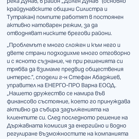
река Дунав, в район „Долен Дунав” (основно
крайдунавските общини Силистра и
Тутракан) помпите работят в постоянен
активно натоварен режим, за да
отводняват ниските брегови райони.
„Проблемът е много сложен и към него и
двете страни подходихме много отговорно
и с ясното съзнание, че при решенията си
трябва да взимаме предвид обществения
интерес.”, сподели г-н Стефан Абаджиев,
управител на ЕНЕРГО-ПРО Варна ЕООД.
„Нашето дружество се намира във
финансово състояние, което го принуждава
активно да събира задълженията на
клиентите си. След последното решение на
Държавната комисия за енергийно и водно
регулиране възможностите на компанията