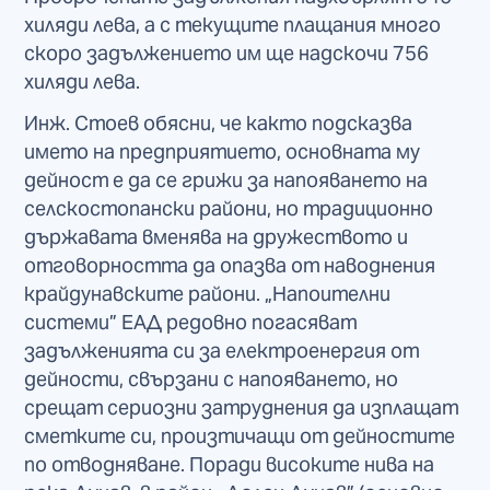
хиляди лева, а с текущите плащания много
скоро задължението им ще надскочи 756
хиляди лева.
Инж. Стоев обясни, че както подсказва
името на предприятието, основната му
дейност е да се грижи за напояването на
селскостопански райони, но традиционно
държавата вменява на дружеството и
отговорността да опазва от наводнения
крайдунавските райони. „Напоителни
системи” ЕАД редовно погасяват
задълженията си за електроенергия от
дейности, свързани с напояването, но
срещат сериозни затруднения да изплащат
сметките си, произтичащи от дейностите
по отводняване. Поради високите нива на