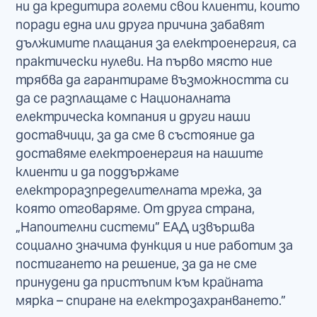
ни да кредитира големи свои клиенти, които
поради една или друга причина забавят
дължимите плащания за електроенергия, са
практически нулеви. На първо място ние
трябва да гарантираме възможността си
да се разплащаме с Националната
електрическа компания и други наши
доставчици, за да сме в състояние да
доставяме електроенергия на нашите
клиенти и да поддържаме
електроразпределителната мрежа, за
която отговаряме. От друга страна,
„Напоителни системи” ЕАД извършва
социално значима функция и ние работим за
постигането на решение, за да не сме
принудени да пристъпим към крайната
мярка – спиране на електрозахранването.”