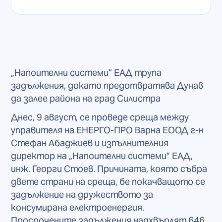
„Напоителни системи” ЕАД трупа
задължения, докато предотвратява Дунав
да залее района на град Силистра
Днес, 9 август, се проведе среща между
управителя на ЕНЕРГО-ПРО Варна ЕООД г-н
Стефан Абаджиев и изпълнителния
директор на „Напоителни системи” ЕАД,
инж. Георги Стоев. Причината, която събра
двете страни на среща, бе покачващото се
задължение на дружеството за
консумирана електроенергия.
Просрочените задължения надхвърлят 646