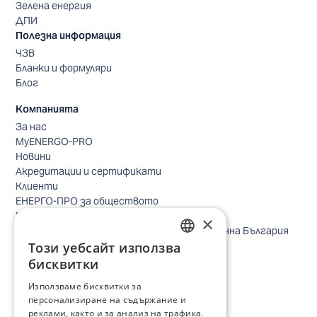
Зелена енергия
ДПИ
Полезна информация
ЧЗВ
Бланки и формуляри
Блог
Компанията
За нас
MyENERGO-PRO
Новини
Акредитации и сертификати
Клиенти
ЕНЕРГО-ПРО за обществото
Реализирани проекти
×
Безопасно небе за птиците в Североизточна България
Този уебсайт използва
Безопасност
BULGARIAN
Контакти бизнес клиенти
бисквитки
Контакти битови клиенти
ENGLISH
Използваме бисквитки за
Локации
персонализиране на съдържание и
Кариери
реклами, както и за анализ на трафика.