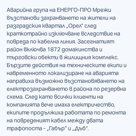
Аварийна група на ЕНЕРГО-ПРО Мрежи
възстанови захранването на жители на
разградския квартал „Орел“ след
краткотрайно изключване вследствие на
повреда по кабелна линия. Засегнатият
район включва 1872 домакинства и
търговски обекти в жилищния комплекс.
Бързите действия на техническите екипи и
навременното локализиране на аварията
направиха възможно възстановяването на
електрозахранването в района по резервна
схема. След като всички клиенти на
компанията вече имаха електричество,
екипите продължиха работата по ремонта
на повреденият кабел между двата
трафопоста - „Габър“ и „Дъб“.