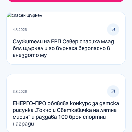
4.8.2026
Служители на ЕРП Север спасиха млад
бял щъркел и го върнаха безопасно в
гнездото му
3.8.2026
ЕНЕРГО-ПРО обявява конкурс за детска
рисунка „Токчо и Светкавичка на лятна
мисия“ и раздава 100 броя спортни
награди