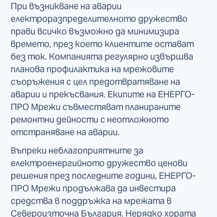
При възникване на аварии
електроразпределителното дружество
прави всичко възможно да минимизира
времето, през което клиентите остават
без ток. Компанията регулярно извършва
планова профилактика на мрежовите
съоръжения с цел предотвратяване на
аварии и прекъсвания. Екипите на ЕНЕРГО-
ПРО Мрежи съвместяват планираните
ремонтни дейности с неотложното
отстраняване на аварии.
Въпреки неблагоприятните за
електроенергийното дружество ценови
решения през последните години, ЕНЕРГО-
ПРО Мрежи продължава да инвестира
средства в поддръжка на мрежата в
Североизточна България. Нерядко хората