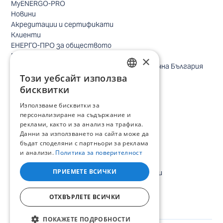
MyENERGO-PRO
Новини
Акредитации и сертификати
Клиенти
ЕНЕРГО-ПРО за обществото
Реализирани проекти
×
Безопасно небе за птиците в Североизточна България
Този уебсайт използва
Безопасност
BULGARIAN
Контакти бизнес клиенти
бисквитки
Контакти битови клиенти
ENGLISH
Използваме бисквитки за
Локации
персонализиране на съдържание и
Кариери
реклами, както и за анализ на трафика.
Процес по подбор
Данни за използването на сайта може да
IT и дигитална трансформация
бъдат споделяни с партньори за реклама
Търговия
и анализи.
Политика за поверителност
Административна позиция
ПРИЕМЕТЕ ВСИЧКИ
Електроинженери, електротехници и други
Стажански програми
Всички отворени позиции
ОТХВЪРЛЕТЕ ВСИЧКИ
ПОКАЖЕТЕ ПОДРОБНОСТИ