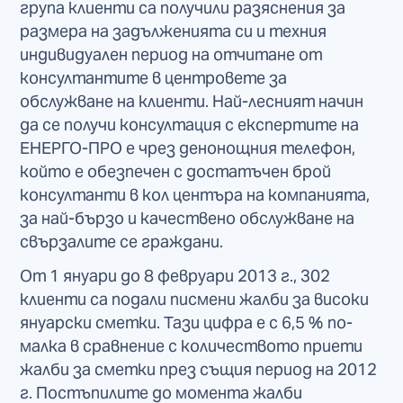
група клиенти са получили разяснения за
размера на задълженията си и техния
индивидуален период на отчитане от
консултантите в центровете за
обслужване на клиенти. Най-лесният начин
да се получи консултация с експертите на
ЕНЕРГО-ПРО е чрез денонощния телефон,
който е обезпечен с достатъчен брой
консултанти в кол центъра на компанията,
за най-бързо и качествено обслужване на
свързалите се граждани.
От 1 януари до 8 февруари 2013 г., 302
клиенти са подали писмени жалби за високи
януарски сметки. Тази цифра е с 6,5 % по-
малка в сравнение с количеството приети
жалби за сметки през същия период на 2012
г. Постъпилите до момента жалби