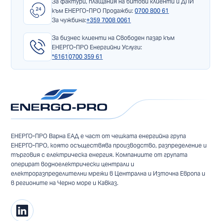
За фактури, плащания на битови клиенти и ДПИ
към ЕНЕРГО-ПРО Продажби:
0700 800 61
За чужбина:
+359 7008 0061
За бизнес клиенти на Свободен пазар към
ЕНЕРГО-ПРО Енергийни Услуги:
*6161
0700 359 61
ЕНЕРГО-ПРО Варна ЕАД е част от чешката енергийна група
ЕНЕРГО-ПРО, която осъществява производство, разпределение и
търговия с електрическа енергия. Компаниите от групата
оперират водноелектрически централи и
електроразпределителни мрежи в Централна и Източна Европа и
в регионите на Черно море и Кавказ.