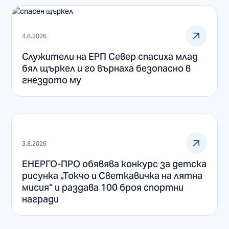
4.8.2026
Служители на ЕРП Север спасиха млад
бял щъркел и го върнаха безопасно в
гнездото му
3.8.2026
ЕНЕРГО-ПРО обявява конкурс за детска
рисунка „Токчо и Светкавичка на лятна
мисия“ и раздава 100 броя спортни
награди