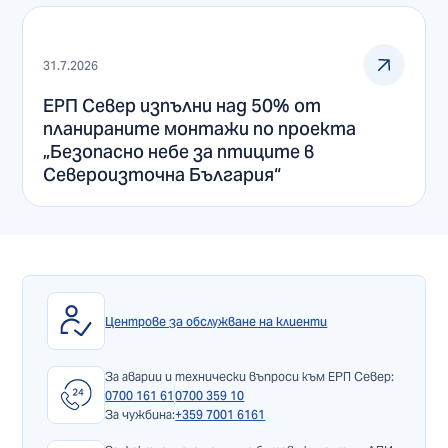
31.7.2026
ЕРП Север изпълни над 50% от
планираните монтажи по проекта
„Безопасно небе за птиците в
Североизточна България“
Центрове за обслужване на клиенти
За аварии и технически въпроси към ЕРП Север:
0700 161 61
0700 359 10
За чужбина:
+359 7001 6161