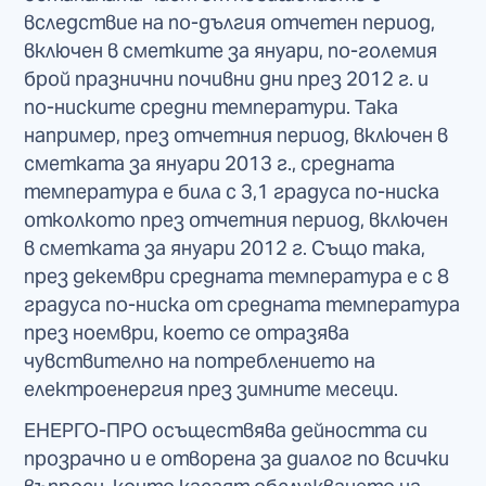
вследствие на по-дългия отчетен период,
включен в сметките за януари, по-големия
брой празнични почивни дни през 2012 г. и
по-ниските средни температури. Така
например, през отчетния период, включен в
сметката за януари 2013 г., средната
температура е била с 3,1 градуса по-ниска
отколкото през отчетния период, включен
в сметката за януари 2012 г. Също така,
през декември средната температура е с 8
градуса по-ниска от средната температура
през ноември, което се отразява
чувствително на потреблението на
електроенергия през зимните месеци.
ЕНЕРГО-ПРО осъществява дейността си
прозрачно и е отворена за диалог по всички