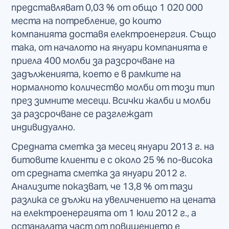
представляват 0,03 % от общо 1 020 000
места на потребление, до които
компанията доставя електроенергия. Също
така, от началото на януари компанията е
приела 400 молби за разсрочване на
задълженията, което е в рамките на
нормалното количество молби от този тип
през зимните месеци. Всички жалби и молби
за разсрочване се разглеждат
индивидуално.
Средната сметка за месец януари 2013 г. на
битовите клиенти е с около 25 % по-висока
от средната сметка за януари 2012 г.
Анализите показват, че 13,8 % от тази
разлика се дължи на увеличението на цената
на електроенергията от 1 юли 2012 г., а
останалата част от повишението е