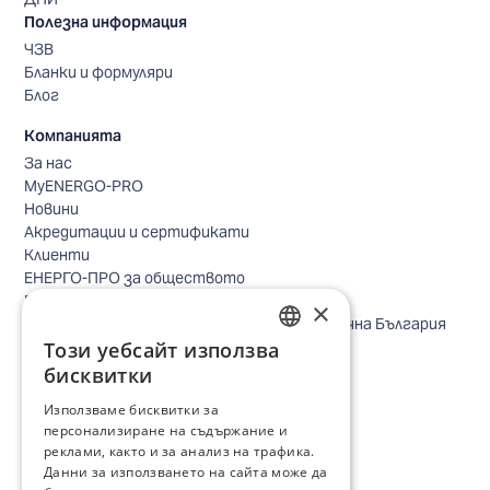
Полезна информация
ЧЗВ
Бланки и формуляри
Блог
Компанията
За нас
MyENERGO-PRO
Новини
Акредитации и сертификати
Клиенти
ЕНЕРГО-ПРО за обществото
Реализирани проекти
×
Безопасно небе за птиците в Североизточна България
Този уебсайт използва
Безопасност
BULGARIAN
Контакти бизнес клиенти
бисквитки
Контакти битови клиенти
ENGLISH
Използваме бисквитки за
Локации
персонализиране на съдържание и
Кариери
реклами, както и за анализ на трафика.
Процес по подбор
Данни за използването на сайта може да
IT и дигитална трансформация