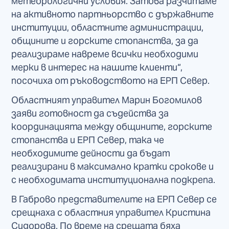
метеорологични условия. Затова разчитаме
на активното партньорство с държавните
институции, областните администрации,
общините и горските стопанства, за да
реализираме навреме всички необходими
мерки в интерес на нашите клиенти“,
посочиха от ръководството на ЕРП Север.
Областният управител Марин Богомилов
заяви готовност да съдейства за
координацията между общините, горските
стопанства и ЕРП Север, така че
необходимите дейности да бъдат
реализирани в максимално кратки срокове и
с необходимата институционална подкрепа.
В Габрово представителите на ЕРП Север се
срещнаха с областния управител Кристина
Сидорова. По време на срещата бяха