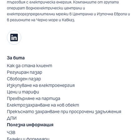
търговия с електрическа енергия. Компаниите от групата
оперират водноелектрически централи и
електроразпределителни мрежи в Централна и Източна Европа и
в регионите на Черно море и Кавказ.
За бита
Как да стана клиент
Регулиран пазар
Свободен пазар
Изкупуване на електроенергия
Цени и тарифи
Прехвърляне на партида
Електрозахранване на нов обект
Прекъснато захранване при просрочени задължения
ДПИ
Полезна информация
ЧЗВ
Бланки и формуляри