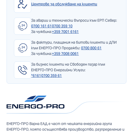
Центрове за обслужване на клиенти
За аварии и технически въпроси към ЕРП Север:
0700 161 61
0700 359 10
За чужбина:
+359 7001 6161
За фактури, плащания на битови клиенти и ДПИ
към ЕНЕРГО-ПРО Продажби:
0700 800 61
За чужбина:
+359 7008 0061
За бизнес клиенти на Свободен пазар към
ЕНЕРГО-ПРО Енергийни Услуги:
*6161
0700 359 61
ЕНЕРГО-ПРО Варна ЕАД е част от чешката енергийна група
ЕНЕРГО-ПРО, която осъществява производство, разпределение и