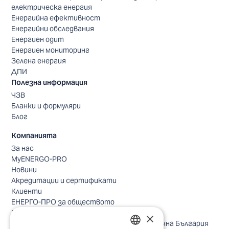
електрическа енергия
Енергийна ефективност
Енергийни обследвания
Енергиен одит
Енергиен мониторинг
Зелена енергия
ДПИ
Полезна информация
ЧЗВ
Бланки и формуляри
Блог
Компанията
За нас
MyENERGO-PRO
Новини
Акредитации и сертификати
Клиенти
ЕНЕРГО-ПРО за обществото
Реализирани проекти
×
Безопасно небе за птиците в Североизточна България