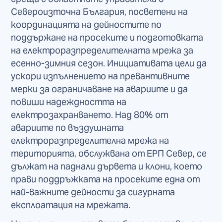
Североизточна България, посветени на
координацията на дейностите по
поддържане на просеките и подготовката
на електроразпределителната мрежа за
есенно-зимния сезон. Инициативата цели да
ускори изпълнението на превантивните
мерки за ограничаване на авариите и да
повиши надеждността на
електрозахранването. Над 80% от
авариите по въздушната
електроразпределителна мрежа на
територията, обслужвана от ЕРП Север, се
дължат на паднали дървета и клони, което
прави поддръжката на просеките една от
най-важните дейности за сигурната
експлоатация на мрежата.