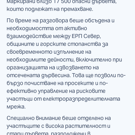
маркирани близо 17 500 опасни дървета,
които подлежат на премахване.
По време на разговора беше обсъдена и
необходимостта от активно
взаимодействие между ЕРП Север,
общините и горските стопанства за
своевременното изпълнение на
необходимите дейности, включително при
организацията на извозването на
отсечената дървесина. Това ще позволи по-
бързо почистване на просеките и по-
ефективно управление на рисковите
участъци от електроразпределителната
мрежа.
Специално внимание беше отделено на
участъците с висока растителност и
стари дървета, разположени в