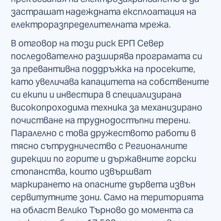
застрашат надеждната експлоатация на
електроразпределителната мрежа.
В отговор на този риск ЕРП Север
последователно разширява програмата си
за превантивна поддръжка на просеките,
като увеличава капацитета на собствените
си екипи и инвестира в специализирана
високопроходима техника за механизирано
почистване на труднодостъпни терени.
Паралелно с това дружеството работи в
тясно сътрудничество с Регионалните
дирекции по горите и държавните горски
стопанства, които извършват
маркирането на опасните дървета извън
сервитутните зони. Само на територията
на област Велико Търново до момента са