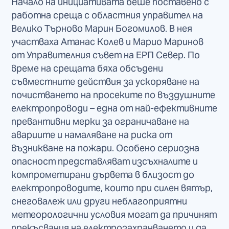
Начало на инициативата беше поставено с
работна среща с областния управител на
Велико Търново Марин Богомилов. В нея
участваха Атанас Колев и Марио Маринов
от Управителния съвет на ЕРП Север. По
време на срещата бяха обсъдени
съвместните действия за ускоряване на
почистването на просеките по въздушните
електропроводи – една от най-ефективните
превантивни мерки за ограничаване на
авариите и намаляване на риска от
възникване на пожари. Особено сериозна
опасност представляват изсъхналите и
компрометирани дървета в близост до
електропроводите, които при силен вятър,
снеговалеж или други неблагоприятни
метеорологични условия могат да причинят
прекъсвания на електрозахранването и да