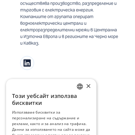
осъществява производство, разпределение и
търговия с електрическа енергия.
Компаниите от групата оперират
водноелектрически централи и
електроразпределителни мрежи в Централна
и Източна Европа и в регионите на Черно море
и Кавказ.
×
Този уебсайт използва
BULGARIAN
бисквитки
ENGLISH
Използваме бисквитки за
персонализиране на съдържание и
реклами, както и за анализ на трафика.
Данни за използването на сайта може да