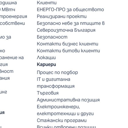
годишна
Клиенти
0 МВтч
ЕНЕРГО-ПРО за обществото
ктроенергия
Реализирани проекти
 собствени
Безопасно небе за птиците в
Североизточна България
мо за
Безопасност
Контакти бизнес клиенти
но
Контакти битови клиенти
ранение на
Локации
гия
Кариери
вност
Процес по подбор
ания
IT и дигитална
трансформация
инг
Търговия
Административна позиция
Електроинженери,
ия
електротехници и други
Стажански програми
и
Всички отворени позиции