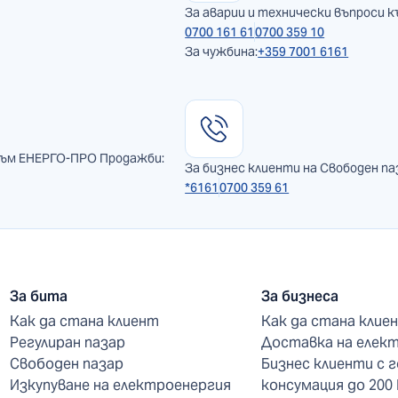
За аварии и технически въпроси к
0700 161 61
0700 359 10
За чужбина:
+359 7001 6161
към ЕНЕРГО-ПРО Продажби:
За бизнес клиенти на Свободен па
*6161
0700 359 61
За бита
За бизнеса
Как да стана клиент
Как да стана клие
Регулиран пазар
Доставка на елек
Свободен пазар
Бизнес клиенти с 
Изкупуване на електроенергия
консумация до 200