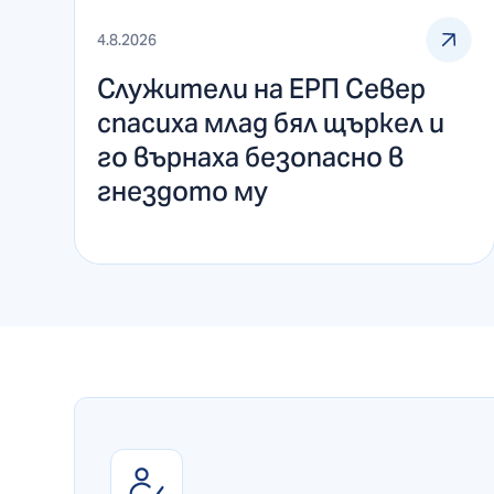
4.8.2026
Служители на ЕРП Север
спасиха млад бял щъркел и
го върнаха безопасно в
гнездото му