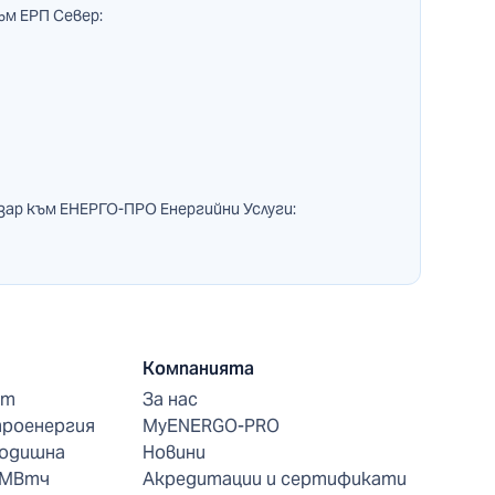
ъм ЕРП Север:
зар към ЕНЕРГО-ПРО Енергийни Услуги:
Компанията
нт
За нас
троенергия
MyENERGO-PRO
годишна
Новини
 МВтч
Акредитации и сертификати