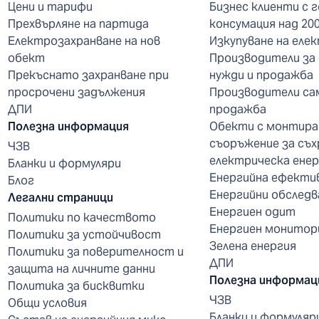
Цени и тарифи
Бизнес клиенти с 
Прехвърляне на партида
консумация над 20
Електрозахранване на нов
Изкупуване на еле
обект
Производители за
Прекъснато захранване при
нужди и продажба
просрочени задължения
Производители са
ДПИ
продажба
Полезна информация
Обекти с монтира
съоръжение за съх
ЧЗВ
електрическа енер
Бланки и формуляри
Енергийна ефекти
Блог
Енергийни обследв
Легални страници
Енергиен одит
Политики по качеството
Енергиен монитор
Политики за устойчивост
Зелена енергия
Политики за поверителност и
ДПИ
защита на личните данни
Полезна информац
Политика за бисквитки
ЧЗВ
Общи условия
Бланки и формуляр