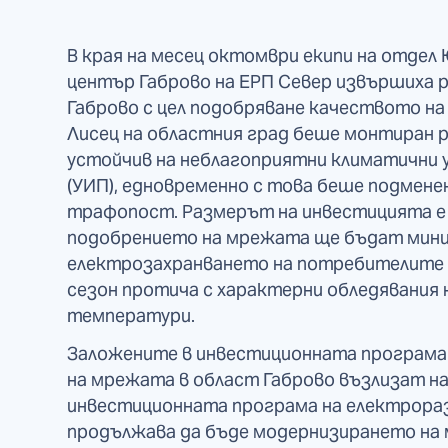
В края на месец октомври екипи на отдел
център Габрово на ЕРП Север извършиха 
Габрово с цел подобряване качеството на
Лисец на областния град беше монтиран 
устойчив на неблагоприятни климатични у
(УИП), едновременно с това беше подмен
трафопост. Размерът на инвестицията е о
подобрението на мрежата ще бъдат мини
електрозахранването на потребителите в
сезон протича с характерни обледявания
температури.
Заложените в инвестиционната програма 
на мрежата в област Габрово възлизат на 2
инвестиционната програма на електрор
продължава да бъде модернизирането на 