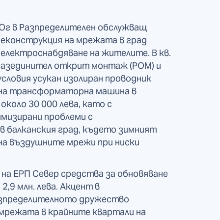
 Юг в Разпределителен обслужващ
реконструкция на мрежата в град
 електроснабдяване на жителите. В кв.
разединител открит монтаж (РОМ) и
словия усукан изолиран проводник
ена трансформаторна машина в
коло 30 000 лева, като с
мизирани проблеми с
 балканския град, където зимният
 на въздушните мрежи при ниски
на ЕРП Север средства за обновяване
,9 млн. лева. Акцент в
азпределителното дружество
мрежата в крайните квартали на