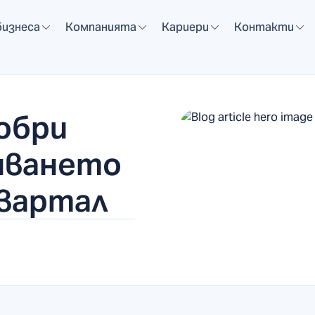
бизнеса
Компанията
Кариери
Контакти
обри
нването
квартал