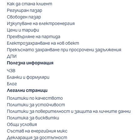
Как да стана клиент
Регулиран пазар
Свободен пазар
Изкупуване на електроенергия
Цени и тарифи
Прехвърляне на партида
Електрозахранване на нов обект
Прекъснато захранване при просрочени задължения
ДПИ
Полезна информация
ЧЗВ
Бланки и формуляри
Блог
Легални страници
Политики по качеството
Политики за устойчивост
Политики за поверителност и защита на личните данни
Политика за бисквитки
Общи условия
Състав на енергийния микс
Декларация за достъпност