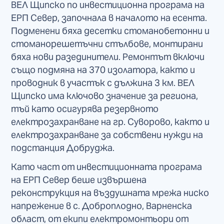
ВЕЛ Щипско по инвестиционна програма на
ЕРП Север, започнала в началото на есента.
Подменени бяха десетки стоманобетонни и
стоманорешетъчни стълбове, монтирани
бяха нови разединители. Ремонтът включи
също подмяна на 370 изолатора, както и
проводник в участък с дължина 3 км. ВЕЛ
Щипско има ключово значение за региона,
тъй като осигурява резервното
електрозахранване на гр. Суворово, както и
електрозахранване за собствени нужди на
подстанция Добруджа.
Като част от инвестиционната програма
на ЕРП Север беше извършена
реконструкция на въздушната мрежа ниско
напрежение в с. Доброплодно, Варненска
област, от екипи електромонтьори от