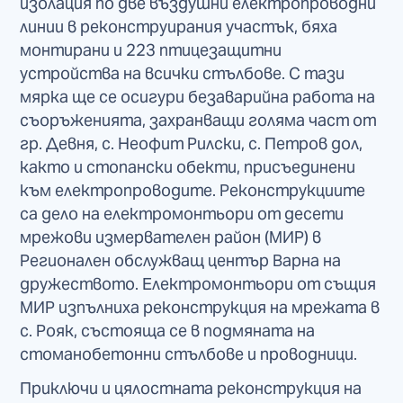
изолация по две въздушни електропроводни
линии в реконструирания участък, бяха
монтирани и 223 птицезащитни
устройства на всички стълбове. С тази
мярка ще се осигури безаварийна работа на
съоръженията, захранващи голяма част от
гр. Девня, с. Неофит Рилски, с. Петров дол,
както и стопански обекти, присъединени
към електропроводите. Реконструкциите
са дело на електромонтьори от десети
мрежови измервателен район (МИР) в
Регионален обслужващ център Варна на
дружеството. Електромонтьори от същия
МИР изпълниха реконструкция на мрежата в
с. Рояк, състояща се в подмяната на
стоманобетонни стълбове и проводници.
Приключи и цялостната реконструкция на