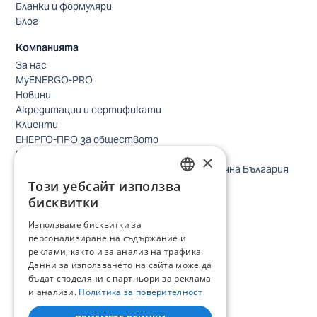
Бланки и формуляри
Блог
Компанията
За нас
MyENERGO-PRO
Новини
Акредитации и сертификати
Клиенти
ЕНЕРГО-ПРО за обществото
Реализирани проекти
×
Безопасно небе за птиците в Североизточна България
Безопасност
Този уебсайт използва
BULGARIAN
Контакти бизнес клиенти
бисквитки
Контакти битови клиенти
ENGLISH
Използваме бисквитки за
Локации
персонализиране на съдържание и
Кариери
реклами, както и за анализ на трафика.
Процес по подбор
Данни за използването на сайта може да
IT и дигитална трансформация
бъдат споделяни с партньори за реклама
Търговия
и анализи.
Политика за поверителност
Административна позиция