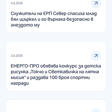
4.8.2026
Служители на ЕРП Север спасиха млад
бял щъркел и го върнаха безопасно в
гнездото му
3.8.2026
ЕНЕРГО-ПРО обявява конкурс за детска
рисунка „Токчо и Светкавичка на лятна
мисия“ и раздава 100 броя спортни
награди