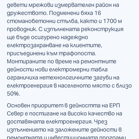
девети мрежови измервателен район на
дружеството. Подменени бяха 16
стоманобетонни стълба, както и 1700 м
проводник. С изпълнената реконструкция
ще бъде осигурено надеждно
електрозахранване на клиентите,
присъединени към трафопоста.
Монтираните по време на ремонтните
дейности нови електромерни табла
ограничиха нетехнологичните загуби на
електроенергия в населеното място с близо
50%.
Основен приоритет в дейността на ЕРП
Север е постигане на високо качество на
доставяната електроенергия. Чрез
изпълнението на заложените дейности в
ремонтната и инвестиционната програми