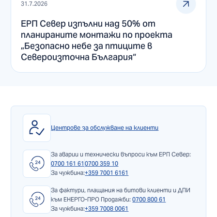
31.7.2026
ЕРП Север изпълни над 50% от
планираните монтажи по проекта
„Безопасно небе за птиците в
Североизточна България“
Центрове за обслужване на клиенти
За аварии и технически въпроси към ЕРП Север:
0700 161 61
0700 359 10
За чужбина:
+359 7001 6161
За фактури, плащания на битови клиенти и ДПИ
към ЕНЕРГО-ПРО Продажби:
0700 800 61
За чужбина:
+359 7008 0061