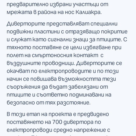
предварително избрани участъци от
мрежата в района на нос Калиакра.
Диверторите представляват специални
подвижни пластини с отразяващо покритие
и служат като сигнални знаци за птиците. С
тяхното поставяне се цели избягване при
полет на смъртоносния контакт с
въздушните проводници. Диверторите се
окачват по електропроводите и по този
начин се повишава възможността тези
съоръжения да бъдат забелязани от
птиците и съответно подминавани на
безопасно от тях разстояние.
В този етап на проекта е предвидено
поставянето на 700 дивертора по
електропроводи средно напрежение с