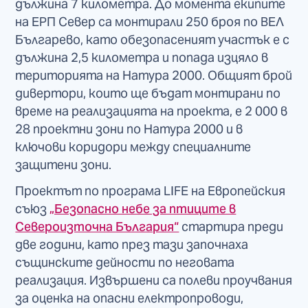
дължина 7 километра. До момента екипите
на ЕРП Север са монтирали 250 броя по ВЕЛ
Българево, като обезопасеният участък е с
дължина 2,5 километра и попада изцяло в
територията на Натура 2000. Общият брой
дивертори, които ще бъдат монтирани по
време на реализацията на проекта, е 2 000 в
28 проектни зони по Натура 2000 и в
ключови коридори между специалните
защитени зони.
Проектът по програма LIFE на Европейския
съюз
„Безопасно небе за птиците в
Североизточна България“
стартира преди
две години, като през тази започнаха
същинските дейности по неговата
реализация. Извършени са полеви проучвания
за оценка на опасни електропроводи,