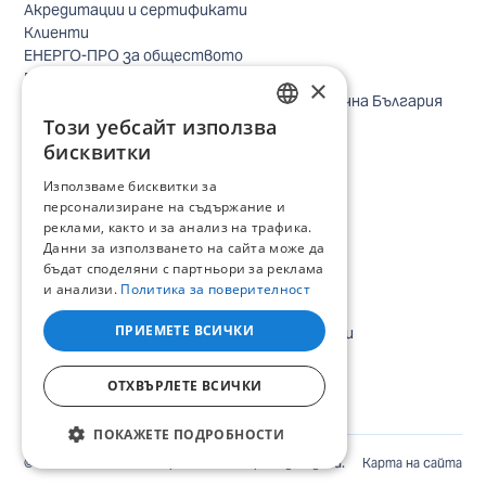
Акредитации и сертификати
Клиенти
ЕНЕРГО-ПРО за обществото
Реализирани проекти
×
Безопасно небе за птиците в Североизточна България
Безопасност
Този уебсайт използва
BULGARIAN
Контакти бизнес клиенти
бисквитки
Контакти битови клиенти
ENGLISH
Използваме бисквитки за
Локации
персонализиране на съдържание и
Кариери
реклами, както и за анализ на трафика.
Процес по подбор
Данни за използването на сайта може да
IT и дигитална трансформация
бъдат споделяни с партньори за реклама
Търговия
и анализи.
Политика за поверителност
Административна позиция
ПРИЕМЕТЕ ВСИЧКИ
Електроинженери, електротехници и други
Стажански програми
Всички отворени позиции
ОТХВЪРЛЕТЕ ВСИЧКИ
ПОКАЖЕТЕ ПОДРОБНОСТИ
©
2026
ЕНЕРГО-ПРО Варна. Всички права запазени.
Карта на сайта