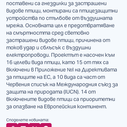
поставени са гнездилки за застрашени
видове птици, монтирани са птицезащитни
устройства по стълбове от въздушната
мрежа. Основната цел е предотвратяване
на смъртността сред световно
застрашени видове птици, причинена от
токов удар и сблъсък с въздушни
електропроводи. Проектът е насочен към
16 целеви вида птици, като 15 от тях са
включени в Приложение №I на Директивата
за птиците на ЕС, а 10 вида са част от
Червения списък на Международния съюз за
защита на природата (IUCN). 14 от
включените видове птици са приоритетни
за опазване на Европейския континент.
Споделете новината: