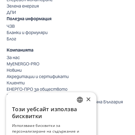
Зелена енергия
ДПИ
Полезна информация
ЧЗВ
Бланки и формуляри
Блог
Компанията
За нас
MyENERGO-PRO
Новини
Акредитации и сертификати
Клиенти
ЕНЕРГО-ПРО за обществото
Реализирани проекти
×
Безопасно небе за птиците в Североизточна България
Този уебсайт използва
Безопасност
BULGARIAN
Контакти бизнес клиенти
бисквитки
Контакти битови клиенти
ENGLISH
Използваме бисквитки за
Локации
персонализиране на съдържание и
Кариери