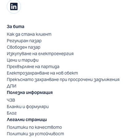
За бита
Как да стана клиент
Регулиран пазар
Свободен пазар
Изкупуване на електроенергия
Цени и тарифи
Прехвърляне на партида
Електрозахранване на нов обект
Прекъснато захранване при просрочени задължения
ДПИ
Полезна информация
ЧЗВ
Бланки и формуляри
Блог
Легални страници
Политики по качеството
Политики за устойчивост