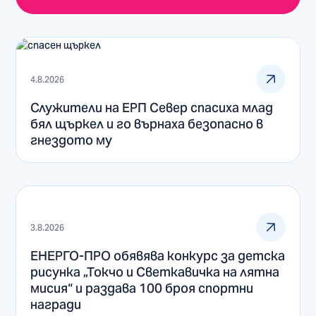
4.8.2026
Служители на ЕРП Север спасиха млад
бял щъркел и го върнаха безопасно в
гнездото му
3.8.2026
ЕНЕРГО-ПРО обявява конкурс за детска
рисунка „Токчо и Светкавичка на лятна
мисия“ и раздава 100 броя спортни
награди