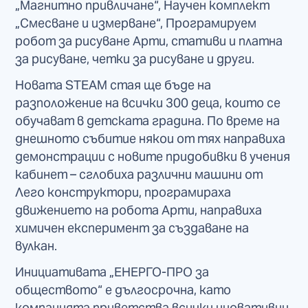
„Магнитно привличане“, Научен комплект
„Смесване и измерване“, Програмируем
робот за рисуване Арти, стативи и платна
за рисуване, четки за рисуване и други.
Новата STEAM стая ще бъде на
разположение на всички 300 деца, които се
обучават в детската градина. По време на
днешното събитие някои от тях направиха
демонстрации с новите придобивки в учения
кабинет – сглобиха различни машини от
Лего конструктори, програмираха
движението на робота Арти, направиха
химичен експеримент за създаване на
вулкан.
Инициативата „ЕНЕРГО-ПРО за
обществото“ е дългосрочна, като
компанията приветства всички иновативни