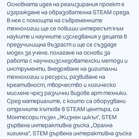
Основната идея на реализирания проект е
изграждане на образователна STEAM среда.
В нея с помощта на съвременните
технологии ще се повиши интересът към
науките и научните изследвания у децата в
предучилищна възраст и ще се създаде
модел за учене, полагане на основи за
работа с научноизследователски методи и
инструменти, внедряване на дигитални
технологии и ресурси, развиване на
креативност, творчество и логическо
мислене чрез различни видове арт техники.
Сред материалите, с които са оборудвани
отделните кътове в STEAM центъра, са
Монтесори пъзел „Жизнен цикъл“, STEM
дървена интерактивна дъска „Орална
хигиена“, STEM дървена интерактивна дъска