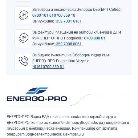
За аварии и технически въпроси към ЕРП Север:
0700 161 61
0700 359 10
За чужбина:
+359 7001 6161
За фактури, плащания на битови клиенти и ДПИ
към ЕНЕРГО-ПРО Продажби:
0700 800 61
За чужбина:
+359 7008 0061
За бизнес клиенти на Свободен пазар към
ЕНЕРГО-ПРО Енергийни Услуги:
*6161
0700 359 61
ЕНЕРГО-ПРО Варна ЕАД е част от чешката енергийна група
ЕНЕРГО-ПРО, която осъществява производство, разпределение и
търговия с електрическа енергия. Компаниите от групата
оперират водноелектрически централи и