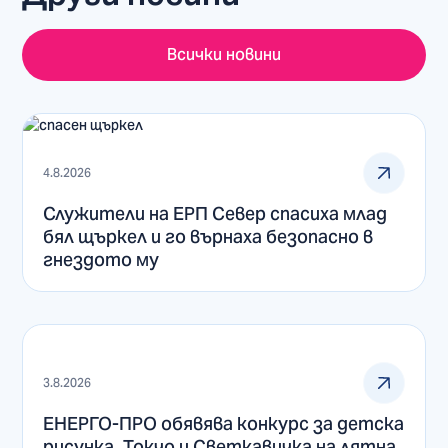
Всички новини
4.8.2026
Служители на ЕРП Север спасиха млад
бял щъркел и го върнаха безопасно в
гнездото му
3.8.2026
ЕНЕРГО-ПРО обявява конкурс за детска
рисунка „Токчо и Светкавичка на лятна