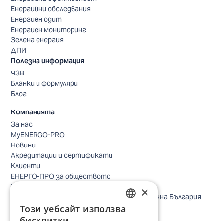
Енергийни обследвания
Енергиен одит
Енергиен мониторинг
Зелена енергия
ДПИ
Полезна информация
ЧЗВ
Бланки и формуляри
Блог
Компанията
За нас
MyENERGO-PRO
Новини
Акредитации и сертификати
Клиенти
ЕНЕРГО-ПРО за обществото
Реализирани проекти
×
Безопасно небе за птиците в Североизточна България
Безопасност
Този уебсайт използва
BULGARIAN
Контакти бизнес клиенти
бисквитки