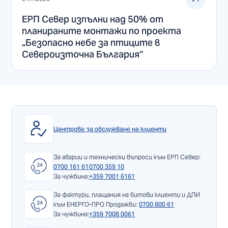
ЕРП Север изпълни над 50% от
планираните монтажи по проекта
„Безопасно небе за птиците в
Североизточна България“
Центрове за обслужване на клиенти
За аварии и технически въпроси към ЕРП Север:
0700 161 61
0700 359 10
За чужбина:
+359 7001 6161
За фактури, плащания на битови клиенти и ДПИ
към ЕНЕРГО-ПРО Продажби:
0700 800 61
За чужбина:
+359 7008 0061