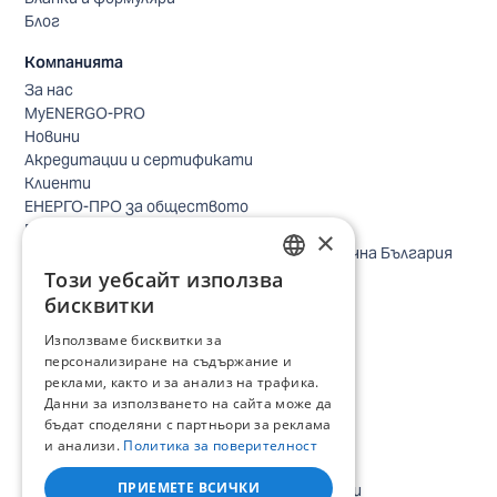
Блог
Компанията
За нас
MyENERGO-PRO
Новини
Акредитации и сертификати
Клиенти
ЕНЕРГО-ПРО за обществото
Реализирани проекти
×
Безопасно небе за птиците в Североизточна България
Този уебсайт използва
Безопасност
BULGARIAN
Контакти бизнес клиенти
бисквитки
Контакти битови клиенти
ENGLISH
Използваме бисквитки за
Локации
персонализиране на съдържание и
Кариери
реклами, както и за анализ на трафика.
Процес по подбор
Данни за използването на сайта може да
IT и дигитална трансформация
бъдат споделяни с партньори за реклама
Търговия
и анализи.
Политика за поверителност
Административна позиция
ПРИЕМЕТЕ ВСИЧКИ
Електроинженери, електротехници и други