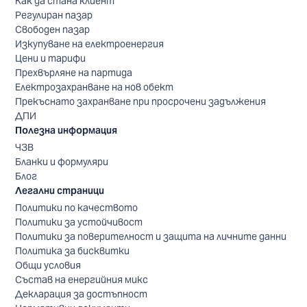
Как да стана клиент
Регулиран пазар
Свободен пазар
Изкупуване на електроенергия
Цени и тарифи
Прехвърляне на партида
Електрозахранване на нов обект
Прекъснато захранване при просрочени задължения
ДПИ
Полезна информация
ЧЗВ
Бланки и формуляри
Блог
Легални страници
Политики по качеството
Политики за устойчивост
Политики за поверителност и защита на личните данни
Политика за бисквитки
Общи условия
Състав на енергийния микс
Декларация за достъпност