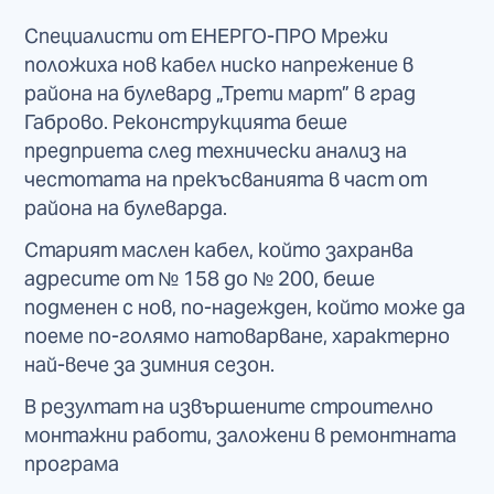
Специалисти от ЕНЕРГО-ПРО Мрежи
положиха нов кабел ниско напрежение в
района на булевард „Трети март” в град
Габрово. Реконструкцията беше
предприета след технически анализ на
честотата на прекъсванията в част от
района на булеварда.
Старият маслен кабел, който захранва
адресите от № 158 до № 200, беше
подменен с нов, по-надежден, който може да
поеме по-голямо натоварване, характерно
най-вече за зимния сезон.
В резултат на извършените строително
монтажни работи, заложени в ремонтната
програма