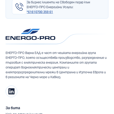
За бизнес клиенти на Свободен пазар към
ЕНЕРГО-ПРО Енергийни Услуги:
*6161
0700 359 61
ЕНЕРГО-ПРО Варна ЕАД е част от чешката енергийна група
ЕНЕРГО-ПРО, която осъществява производство, разпределение и
търговия с електрическа енергия. Компаниите от групата
оперират водноелектрически централи и
електроразпределителни мрежи в Централна и Източна Европа и
в регионите на Черно море и Кавказ.
За бита