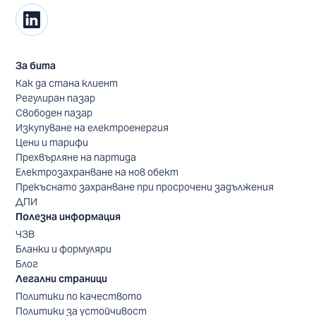
За бита
Как да стана клиент
Регулиран пазар
Свободен пазар
Изкупуване на електроенергия
Цени и тарифи
Прехвърляне на партида
Електрозахранване на нов обект
Прекъснато захранване при просрочени задължения
ДПИ
Полезна информация
ЧЗВ
Бланки и формуляри
Блог
Легални страници
Политики по качеството
Политики за устойчивост