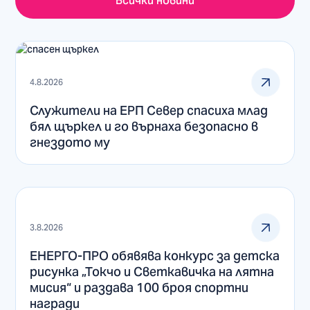
Всички новини
4.8.2026
Служители на ЕРП Север спасиха млад
бял щъркел и го върнаха безопасно в
гнездото му
3.8.2026
ЕНЕРГО-ПРО обявява конкурс за детска
рисунка „Токчо и Светкавичка на лятна
мисия“ и раздава 100 броя спортни
награди