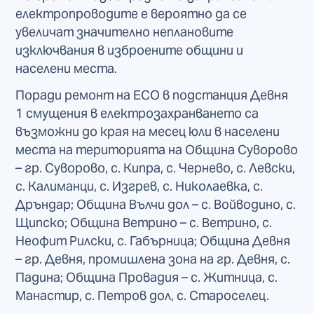
електропроводите е вероятно да се
увеличат значително неплановите
изключвания в изброените общини и
населени места.
Поради ремонт на ЕСО в подстанция Девня
1 смущения в електрозахранването са
възможни до края на месец юли в населени
места на територията на Община Суворово
– гр. Суворово, с. Кипра, с. Чернево, с. Левски,
с. Калиманци, с. Изгрев, с. Николаевка, с.
Дръндар; Община Вълчи дол – с. Войводино, с.
Щипско; Община Ветрино – с. Ветрино, с.
Неофит Рилски, с. Габърница; Община Девня
– гр. Девня, промишлена зона на гр. Девня, с.
Падина; Община Провадия – с. Житница, с.
Манастир, с. Петров дол, с. Староселец.