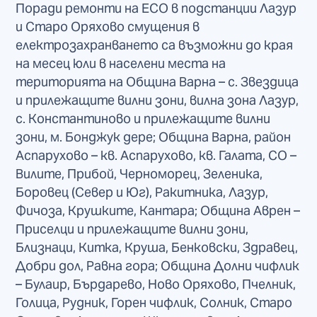
Поради ремонти на ЕСО в подстанции Лазур
и Старо Оряхово смущения в
електрозахранването са възможни до края
на месец юли в населени места на
територията на Община Варна – с. Звездица
и прилежащите вилни зони, вилна зона Лазур,
с. Константиново и прилежащите вилни
зони, м. Бонджук дере; Община Варна, район
Аспарухово – кв. Аспарухово, кв. Галата, СО –
Вилите, Прибой, Черноморец, Зеленика,
Боровец (Север и Юг), Ракитника, Лазур,
Фичоза, Крушките, Кантара; Община Аврен –
Приселци и прилежащите вилни зони,
Близнаци, Китка, Круша, Бенковски, Здравец,
Добри дол, Равна гора; Община Долни чифлик
– Булаир, Бърдарево, Ново Оряхово, Пчелник,
Голица, Рудник, Горен чифлик, Солник, Старо