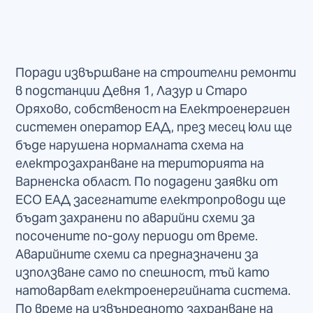
Поради извършване на строителни ремонти
в подстанции Девня 1, Лазур и Старо
Оряхово, собственост на Електроенергиен
системен оператор ЕАД, през месец юли ще
бъде нарушена нормалната схема на
електрозахранване на територията на
Варненска област. По подадени заявки от
ЕСО ЕАД засегнатите електропроводи ще
бъдат захранени по аварийни схеми за
посочените по-долу периоди от време.
Аварийните схеми са предназначени за
използване само по спешност, тъй като
натоварват електроенергийната система.
По време на извънредното захранване на