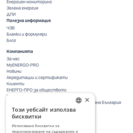
Енергиен мониторинг
Зелена енергия
ДПИ
Полезна информация
ЧЗВ
Бланки и формуляри
Блог
Компанията
За нас
MyENERGO-PRO
Новини
Акредитации и сертификати
Клиенти
ЕНЕРГО-ПРО за обществото
Реализирани проекти
×
Безопасно небе за птиците в Североизточна България
Този уебсайт използва
Безопасност
BULGARIAN
Контакти бизнес клиенти
бисквитки
Контакти битови клиенти
ENGLISH
Използваме бисквитки за
Локации
персонализиране на съдържание и