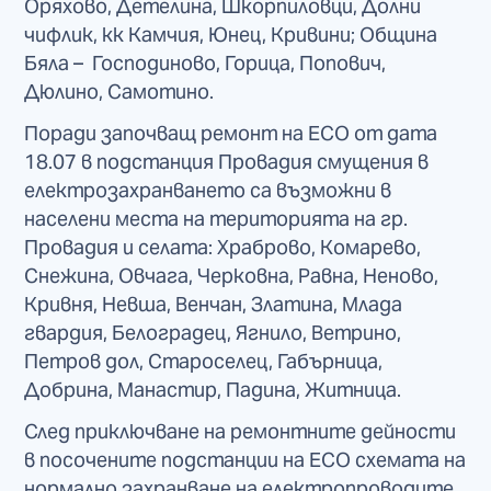
Оряхово, Детелина, Шкорпиловци, Долни
чифлик, кк Камчия, Юнец, Кривини; Община
Бяла – Господиново, Горица, Попович,
Дюлино, Самотино.
Поради започващ ремонт на ЕСО от дата
18.07 в подстанция Провадия смущения в
електрозахранването са възможни в
населени места на територията на гр.
Провадия и селата: Храброво, Комарево,
Снежина, Овчага, Черковна, Равна, Неново,
Кривня, Невша, Венчан, Златина, Млада
гвардия, Белоградец, Ягнило, Ветрино,
Петров дол, Староселец, Габърница,
Добрина, Манастир, Падина, Житница.
След приключване на ремонтните дейности
в посочените подстанции на ЕСО схемата на
нормално захранване на електропроводите