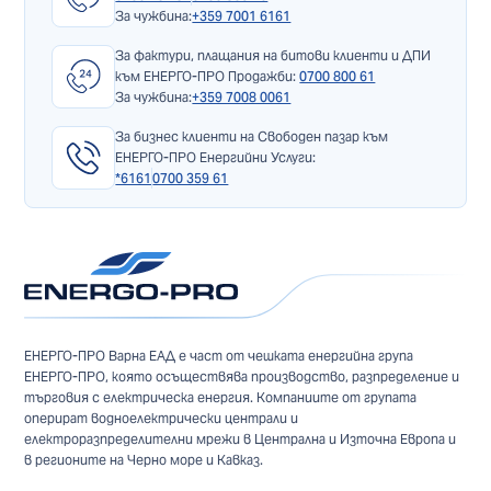
За чужбина:
+359 7001 6161
За фактури, плащания на битови клиенти и ДПИ
към ЕНЕРГО-ПРО Продажби:
0700 800 61
За чужбина:
+359 7008 0061
За бизнес клиенти на Свободен пазар към
ЕНЕРГО-ПРО Енергийни Услуги:
*6161
0700 359 61
ЕНЕРГО-ПРО Варна ЕАД е част от чешката енергийна група
ЕНЕРГО-ПРО, която осъществява производство, разпределение и
търговия с електрическа енергия. Компаниите от групата
оперират водноелектрически централи и
електроразпределителни мрежи в Централна и Източна Европа и
в регионите на Черно море и Кавказ.