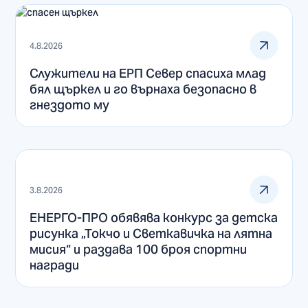
4.8.2026
Служители на ЕРП Север спасиха млад
бял щъркел и го върнаха безопасно в
гнездото му
3.8.2026
ЕНЕРГО-ПРО обявява конкурс за детска
рисунка „Токчо и Светкавичка на лятна
мисия“ и раздава 100 броя спортни
награди