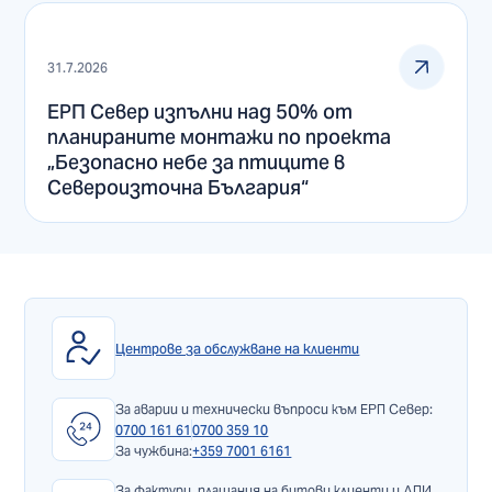
31.7.2026
ЕРП Север изпълни над 50% от
планираните монтажи по проекта
„Безопасно небе за птиците в
Североизточна България“
Центрове за обслужване на клиенти
За аварии и технически въпроси към ЕРП Север:
0700 161 61
0700 359 10
За чужбина:
+359 7001 6161
За фактури, плащания на битови клиенти и ДПИ