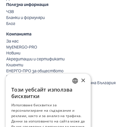
Полезна информация
ЧЗВ
Бланки и формуляри
Блог
Компанията
За нас
MyENERGO-PRO
Новини
Акредитации и сертификати
Клиенти
ЕНЕРГО-ПРО за обществото
Реализирани проекти
×
Безопасно небе за птиците в Североизточна България
Този уебсайт използва
Безопасност
BULGARIAN
Контакти бизнес клиенти
бисквитки
Контакти битови клиенти
ENGLISH
Използваме бисквитки за
Локации
персонализиране на съдържание и
Кариери
реклами, както и за анализ на трафика.
Процес по подбор
Данни за използването на сайта може да
IT и дигитална трансформация
бъдат споделяни с партньори за реклама