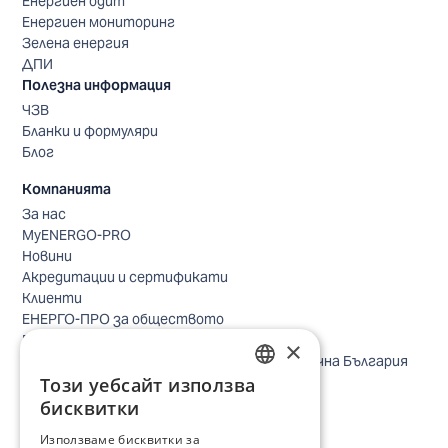
Енергиен одит
Енергиен мониторинг
Зелена енергия
ДПИ
Полезна информация
ЧЗВ
Бланки и формуляри
Блог
Компанията
За нас
MyENERGO-PRO
Новини
Акредитации и сертификати
Клиенти
ЕНЕРГО-ПРО за обществото
Реализирани проекти
×
Безопасно небе за птиците в Североизточна България
Този уебсайт използва
Безопасност
BULGARIAN
Контакти бизнес клиенти
бисквитки
Контакти битови клиенти
ENGLISH
Използваме бисквитки за
Локации