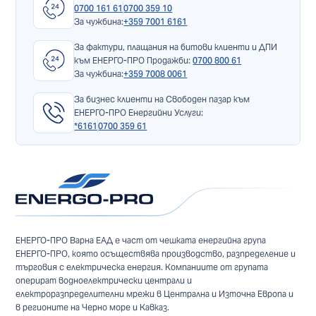
0700 161 61
0700 359 10
За чужбина:
+359 7001 6161
За фактури, плащания на битови клиенти и ДПИ
към ЕНЕРГО-ПРО Продажби:
0700 800 61
За чужбина:
+359 7008 0061
За бизнес клиенти на Свободен пазар към
ЕНЕРГО-ПРО Енергийни Услуги:
*6161
0700 359 61
ЕНЕРГО-ПРО Варна ЕАД е част от чешката енергийна група
ЕНЕРГО-ПРО, която осъществява производство, разпределение и
търговия с електрическа енергия. Компаниите от групата
оперират водноелектрически централи и
електроразпределителни мрежи в Централна и Източна Европа и
в регионите на Черно море и Кавказ.