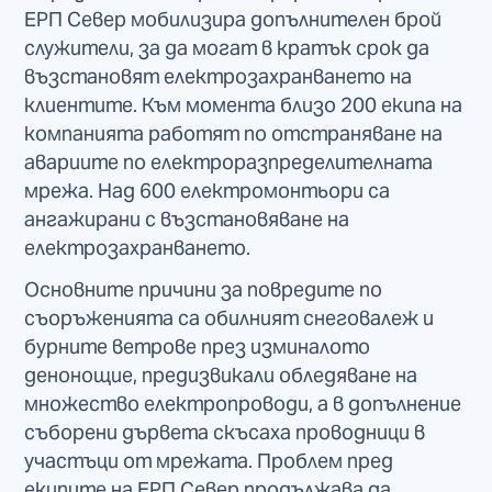
ЕРП Север мобилизира допълнителен брой
служители, за да могат в кратък срок да
възстановят електрозахранването на
клиентите. Към момента близо 200 екипа на
компанията работят по отстраняване на
авариите по електроразпределителната
мрежа. Над 600 електромонтьори са
ангажирани с възстановяване на
електрозахранването.
Основните причини за повредите по
съоръженията са обилният снеговалеж и
бурните ветрове през изминалото
денонощие, предизвикали обледяване на
множество електропроводи, а в допълнение
съборени дървета скъсаха проводници в
участъци от мрежата. Проблем пред
екипите на ЕРП Север продължава да