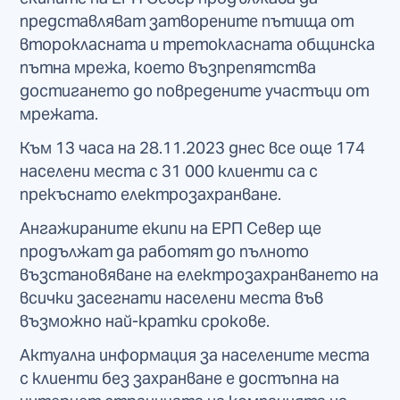
представляват затворените пътища от
второкласната и третокласната общинска
пътна мрежа, което възпрепятства
достигането до повредените участъци от
мрежата.
Към 13 часа на 28.11.2023 днес все още 174
населени места с 31 000 клиенти са с
прекъснато електрозахранване.
Ангажираните екипи на ЕРП Север ще
продължат да работят до пълното
възстановяване на електрозахранването на
всички засегнати населени места във
възможно най-кратки срокове.
Актуална информация за населените места
с клиенти без захранване е достъпна на