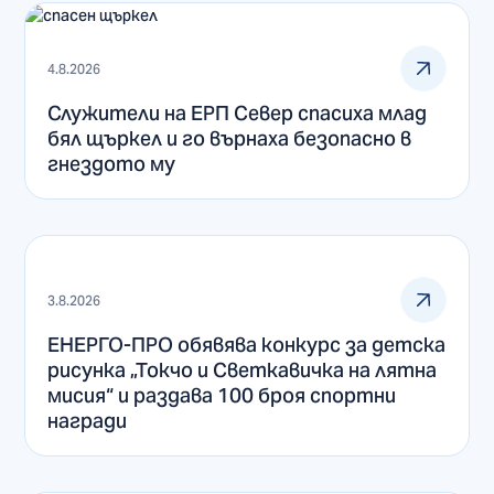
4.8.2026
Служители на ЕРП Север спасиха млад
бял щъркел и го върнаха безопасно в
гнездото му
3.8.2026
ЕНЕРГО-ПРО обявява конкурс за детска
рисунка „Токчо и Светкавичка на лятна
мисия“ и раздава 100 броя спортни
награди