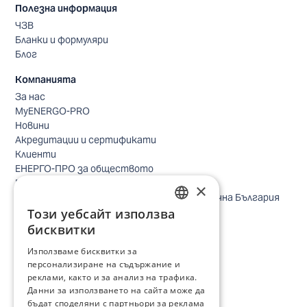
Полезна информация
ЧЗВ
Бланки и формуляри
Блог
Компанията
За нас
MyENERGO-PRO
Новини
Акредитации и сертификати
Клиенти
ЕНЕРГО-ПРО за обществото
Реализирани проекти
×
Безопасно небе за птиците в Североизточна България
Този уебсайт използва
Безопасност
BULGARIAN
Контакти бизнес клиенти
бисквитки
Контакти битови клиенти
ENGLISH
Използваме бисквитки за
Локации
персонализиране на съдържание и
Кариери
реклами, както и за анализ на трафика.
Процес по подбор
Данни за използването на сайта може да
IT и дигитална трансформация
бъдат споделяни с партньори за реклама