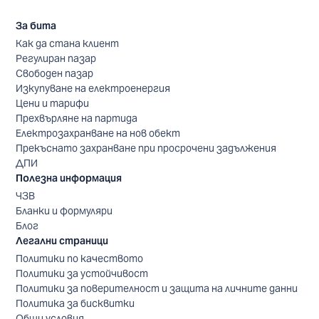
За бита
Как да стана клиент
Регулиран пазар
Свободен пазар
Изкупуване на електроенергия
Цени и тарифи
Прехвърляне на партида
Електрозахранване на нов обект
Прекъснато захранване при просрочени задължения
ДПИ
Полезна информация
ЧЗВ
Бланки и формуляри
Блог
Легални страници
Политики по качеството
Политики за устойчивост
Политики за поверителност и защита на личните данни
Политика за бисквитки
Общи условия