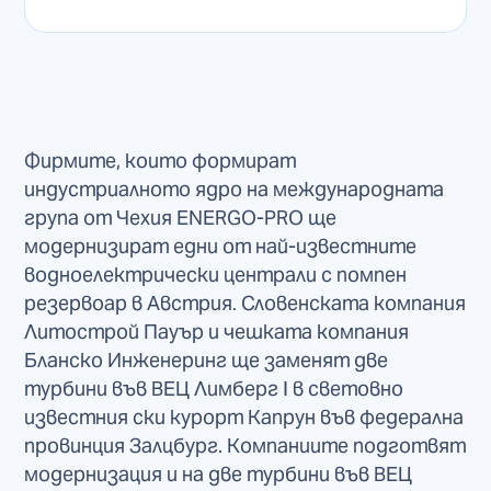
Фирмите, които формират
индустриалното ядро на международната
група от Чехия ENERGO-PRO ще
модернизират едни от най-известните
водноелектрически централи с помпен
резервоар в Австрия. Словенската компания
Литострой Пауър и чешката компания
Бланско Инженеринг ще заменят две
турбини във ВЕЦ Лимберг I в световно
известния ски курорт Капрун във федерална
провинция Залцбург. Компаниите подготвят
модернизация и на две турбини във ВЕЦ