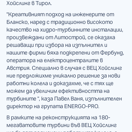
Хойслинг в Тирол.
"Креативният подход на инженерите от
Бланско, наред с традиционно високото
качество на хидро-турбинните инсталации,
произвеждани от Литострой, се оказаха
решаващи при избора на изпълнител и
нашите фирми бяха подкрепени от Фербунд,
оператора на електроцентралите в
Австрия. Специално в случая с ВЕЦ Хойслинг
ние предложихме уникално решение за нови
работни колела и доказахме, че с тях ще
можем да увеличим ефективността на
турбините ", каза Павел Ваня, изпълнителен
директор на групата ENERGO-PRO.
В рамките на реконструкцията на 180-
мегаватовите турбини във ВЕЦ Хойслинг