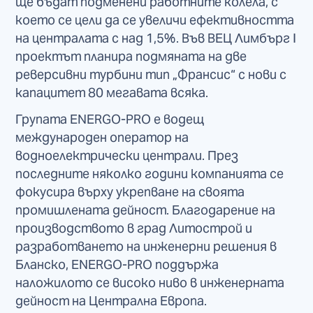
ще бъдат подменени работните колела, с
което се цели да се увеличи ефективността
на централата с над 1,5%. Във ВЕЦ Лимбърг I
проектът планира подмяната на две
реверсивни турбини тип „Франсис“ с нови с
капацитет 80 мегавата всяка.
Групата ENERGO-PRO е водещ
международен оператор на
водноелектрически централи. През
последните няколко години компанията се
фокусира върху укрепване на своята
промишлената дейност. Благодарение на
производството в град Литострой и
разработването на инженерни решения в
Бланско, ENERGO-PRO поддържа
наложилото се високо ниво в инженерната
дейност на Централна Европа.