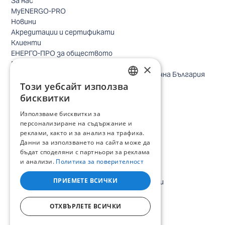
За нас
MyENERGO-PRO
Новини
Акредитации и сертификати
Клиенти
ЕНЕРГО-ПРО за обществото
Реализирани проекти
×
Безопасно небе за птиците в Североизточна България
Този уебсайт използва
Безопасност
BULGARIAN
Контакти бизнес клиенти
бисквитки
Контакти битови клиенти
ENGLISH
Използваме бисквитки за
Локации
персонализиране на съдържание и
Кариери
реклами, както и за анализ на трафика.
Процес по подбор
Данни за използването на сайта може да
IT и дигитална трансформация
бъдат споделяни с партньори за реклама
Търговия
и анализи.
Политика за поверителност
Административна позиция
ПРИЕМЕТЕ ВСИЧКИ
Електроинженери, електротехници и други
Стажански програми
Всички отворени позиции
ОТХВЪРЛЕТЕ ВСИЧКИ