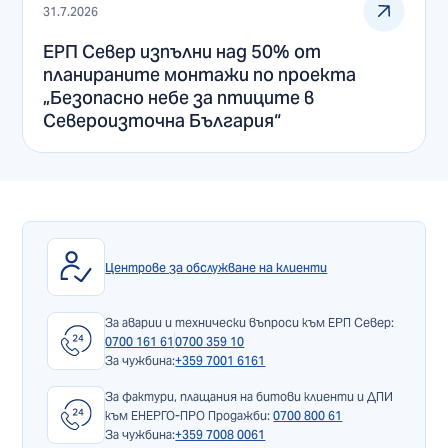
31.7.2026
ЕРП Север изпълни над 50% от
планираните монтажи по проекта
„Безопасно небе за птиците в
Североизточна България“
Центрове за обслужване на клиенти
За аварии и технически въпроси към ЕРП Север:
0700 161 61
0700 359 10
За чужбина:
+359 7001 6161
За фактури, плащания на битови клиенти и ДПИ
към ЕНЕРГО-ПРО Продажби:
0700 800 61
За чужбина:
+359 7008 0061