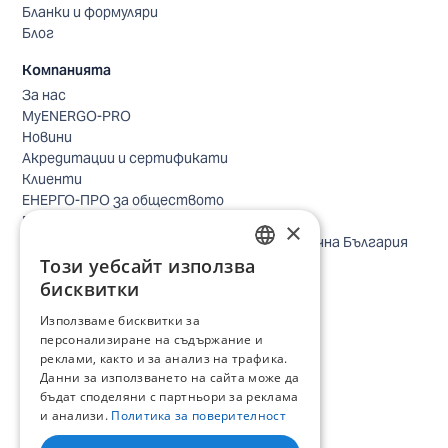
Бланки и формуляри
Блог
Компанията
За нас
MyENERGO-PRO
Новини
Акредитации и сертификати
Клиенти
ЕНЕРГО-ПРО за обществото
Реализирани проекти
×
Безопасно небе за птиците в Североизточна България
Този уебсайт използва
Безопасност
BULGARIAN
Контакти бизнес клиенти
бисквитки
Контакти битови клиенти
ENGLISH
Използваме бисквитки за
Локации
персонализиране на съдържание и
Кариери
реклами, както и за анализ на трафика.
Процес по подбор
Данни за използването на сайта може да
IT и дигитална трансформация
бъдат споделяни с партньори за реклама
Търговия
и анализи.
Политика за поверителност
Административна позиция