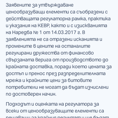
Заявените за утвърждаване
ценообразуващи елементи са съобразени с
действащата регулаторна рамка, практика
и указания на КЕВР, както и с изискванията
на Наредба № 1 от 14.03.2017 г. В
заявленията не са отразени исканията и
промените в цените на останалите
регулирани дружества от финансово
свързаната верига от производството до
крайната доставка, поради което цената за
достъп и пренос през разпределителната
мрежа и крайните цени за битовите
потребители не могат да бъдат изчислени
по достоверен начин.
Подходът и оценката на регулатора за
всеки от ценообразуващите елементи са
решаващи за крайния резултат и ще бъдат