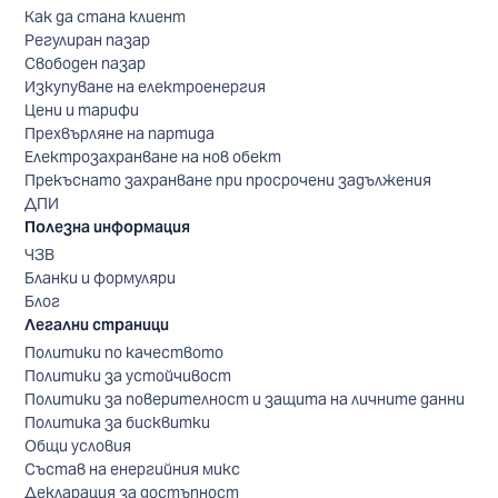
Как да стана клиент
Регулиран пазар
Свободен пазар
Изкупуване на електроенергия
Цени и тарифи
Прехвърляне на партида
Електрозахранване на нов обект
Прекъснато захранване при просрочени задължения
ДПИ
Полезна информация
ЧЗВ
Бланки и формуляри
Блог
Легални страници
Политики по качеството
Политики за устойчивост
Политики за поверителност и защита на личните данни
Политика за бисквитки
Общи условия
Състав на енергийния микс
Декларация за достъпност