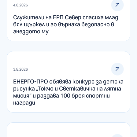
4.8.2026
Служители на ЕРП Север спасиха млад
бял щъркел и го върнаха безопасно в
гнездото му
3.8.2026
ЕНЕРГО-ПРО обявява конкурс за детска
рисунка „Токчо и Светкавичка на лятна
мисия“ и раздава 100 броя спортни
награди