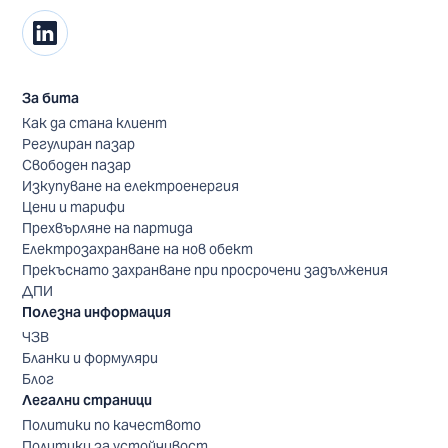
За бита
Как да стана клиент
Регулиран пазар
Свободен пазар
Изкупуване на електроенергия
Цени и тарифи
Прехвърляне на партида
Електрозахранване на нов обект
Прекъснато захранване при просрочени задължения
ДПИ
Полезна информация
ЧЗВ
Бланки и формуляри
Блог
Легални страници
Политики по качеството
Политики за устойчивост