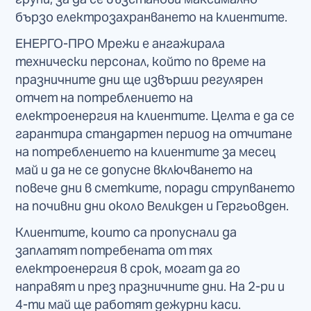
бързо електрозахранването на клиентите.
ЕНЕРГО-ПРО Мрежи е ангажирала
технически персонал, който по време на
празничните дни ще извърши регулярен
отчет на потреблението на
електроенергия на клиентите. Целта е да се
гарантира стандартен период на отчитане
на потреблението на клиентите за месец
май и да не се допусне включването на
повече дни в сметките, поради струпването
на почивни дни около Великден и Гергьовден.
Клиентите, които са пропуснали да
заплатят потребената от тях
електроенергия в срок, могат да го
направят и през празничните дни. На 2-ри и
4-ти май ще работят дежурни каси.