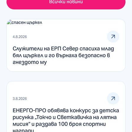
Всички новини
4.8.2026
Служители на ЕРП Север спасиха млад
бял щъркел и го върнаха безопасно в
гнездото му
3.8.2026
ЕНЕРГО-ПРО обявява конкурс за детска
рисунка „Токчо и Светкавичка на лятна
мисия“ и раздава 100 броя спортни
награди