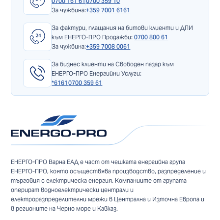
0700 161 61
0700 359 10
За чужбина:
+359 7001 6161
За фактури, плащания на битови клиенти и ДПИ
към ЕНЕРГО-ПРО Продажби:
0700 800 61
За чужбина:
+359 7008 0061
За бизнес клиенти на Свободен пазар към
ЕНЕРГО-ПРО Енергийни Услуги:
*6161
0700 359 61
ЕНЕРГО-ПРО Варна ЕАД е част от чешката енергийна група
ЕНЕРГО-ПРО, която осъществява производство, разпределение и
търговия с електрическа енергия. Компаниите от групата
оперират водноелектрически централи и
електроразпределителни мрежи в Централна и Източна Европа и
в регионите на Черно море и Кавказ.