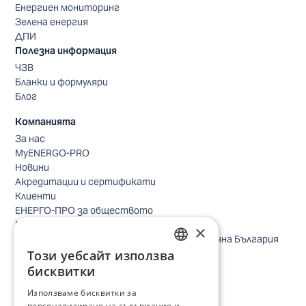
Енергиен мониторинг
Зелена енергия
ДПИ
Полезна информация
ЧЗВ
Бланки и формуляри
Блог
Компанията
За нас
MyENERGO-PRO
Новини
Акредитации и сертификати
Клиенти
ЕНЕРГО-ПРО за обществото
Реализирани проекти
×
Безопасно небе за птиците в Североизточна България
Този уебсайт използва
Безопасност
BULGARIAN
Контакти бизнес клиенти
бисквитки
Контакти битови клиенти
ENGLISH
Използваме бисквитки за
Локации
персонализиране на съдържание и