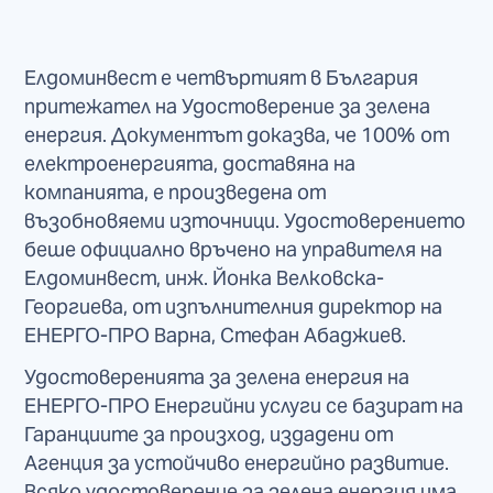
Елдоминвест е четвъртият в България
притежател на Удостоверение за зелена
енергия. Документът доказва, че 100% от
електроенергията, доставяна на
компанията, е произведена от
възобновяеми източници. Удостоверението
беше официално връчено на управителя на
Елдоминвест, инж. Йонка Велковска-
Георгиева, от изпълнителния директор на
ЕНЕРГО-ПРО Варна, Стефан Абаджиев.
Удостоверенията за зелена енергия на
ЕНЕРГО-ПРО Енергийни услуги се базират на
Гаранциите за произход, издадени от
Агенция за устойчиво енергийно развитие.
Всяко удостоверение за зелена енергия има