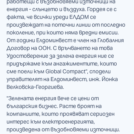
работещи с възобновяеми източници на
енергия - слънцето и въздуха. Гордея се с
факта, че всички уреди ЕЛДОМ се
произвеждат на поточни линии от последно
поколение, при които няма вредни емисии.
От години Елдоминвест е член на Глобалния
Договор на ООН. С връчването на това
Удостоверение за зелена енергия ние се
придържаме към ангажиментите, които
сме поели към Global Compact", сподели
управителят на Елдоминвест, инж. Йонка
Велковска-Георгиева.
"Зелената енергия вече се цени от
българския бизнес. Расте броят на
компаниите, които проявяват сериозен
интерес към електроенергията,
произведена от възобновяеми източници.