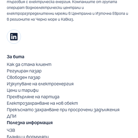
търговия с електрическа енергия. Компаниите от групата
оперират водноелектрически централи и
електроразпределителни мрежи в Централна и Източна Европа и
в регионите на Черно море и Кавказ.
За бита
Как да стана клиент
Регулиран пазар
Свободен пазар
Изкупуване на електроенергия
Цени и тарифи
Прехвърляне на партида
Електрозахранване на нов обект
Прекъснато захранване при просрочени задължения
ДПИ
Полезна информация
ЧЗВ
Бланки и формуляри