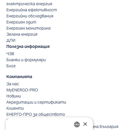
електрическа енергия
Енергийна ефективност
Енергийни обследвания
Енергиен одит
Енергиен мониторинг
Зелена енергия
ДПИ
Полезна информация
ЧЗВ
Бланки и формуляри
Блог
Компанията
За нас
MyENERGO-PRO
Новини
Акредитации и сертификати
Клиенти
ЕНЕРГО-ПРО за обществото
Реализирани проекти
×
Безопасно небе за птиците в Североизточна България