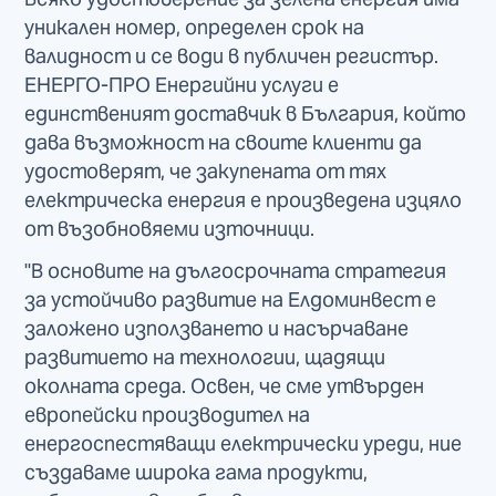
уникален номер, определен срок на
валидност и се води в публичен регистър.
ЕНЕРГО-ПРО Енергийни услуги е
единственият доставчик в България, който
дава възможност на своите клиенти да
удостоверят, че закупената от тях
електрическа енергия е произведена изцяло
от възобновяеми източници.
"В основите на дългосрочната стратегия
за устойчиво развитие на Елдоминвест е
заложено използването и насърчаване
развитието на технологии, щадящи
околната среда. Освен, че сме утвърден
европейски производител на
енергоспестяващи електрически уреди, ние
създаваме широка гама продукти,