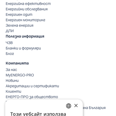
Енергийна ефективност
Енергийни обследвания
Енергиен одит
Енергиен мониторинг
Зелена енергия
ДПИ
Полезна информация
ЧЗВ
Бланки и формуляри
Блог
Компанията
За нас
MyENERGO-PRO
Новини
Акредитации и сертификати
Клиенти
ЕНЕРГО-ПРО за обществото
Реализирани проекти
×
Безопасно небе за птиците в Североизточна България
Този уебсайт използва
Безопасност
BULGARIAN