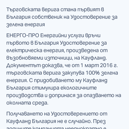
Търговската верига стана първият в
България собственик на Удостоверение за
зелена енергия
ЕНЕРГО-ПРО Енергийни услуги връчи
първото в България Удостоверение за
електрическа енергия, произведена от
възобновяеми източници, на Кауфланд.
Документът доказва, че от 1 март 2016 г.
търговската верига закупува 100% зелена
енергия. С придобиването му Кауфланд
България стимулира екологичните
производства и допринася за опазването на
околната среда.
Получаването на Удостоверението от
Кауфланд България не е случайно. През
годините компанията нееднократно е