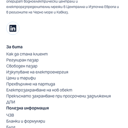
оперират водноелектрически централи и
електроразпределителни мрежи в Централна и Източна Европа и
в регионите на Черно море и Кавказ.
За бита
Как да стана клиент
Регулиран пазар
Свободен пазар
Изкупуване на електроенергия
Цени и тарифи
Прехвърляне на партида
Електрозахранване на нов обект
Прекъснато захранване при просрочени задължения
ДПИ
Полезна информация
ЧЗВ
Бланки и формуляри
Блог