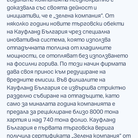
доказвала със своята дейност и
инициативи, че е „зелена компания“. От
няколко години новите търговски обекти
на Кауфланд България чрез специална
иновативна система, която използва
отпадъчната топлина от хладилните
мощности, се отопляват без използването
на фосилни горива. По този начин фирмата
дава своя принос към редуциране на
вредните емисии. Във филиалите на
Кауфланд България се извършва стриктно
разделно събиране на отпадъците, като
само за миналата година компанията е
предала за рециклиране близо 8000 тона
хартия и над 740 тона фолио. Кауфланд
България е първата търговска верига
получила сертификата „Зелена компания“ от