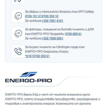
За аварии и технически въпроси към ЕРП Север:
0700 161 61
0700 359 10
За чужбина:
+359 7001 6161
За фактури, плащания на битови клиенти и ДПИ
към ЕНЕРГО-ПРО Продажби:
0700 800 61
За чужбина:
+359 7008 0061
За бизнес клиенти на Свободен пазар към
ЕНЕРГО-ПРО Енергийни Услуги:
*6161
0700 359 61
ЕНЕРГО-ПРО Варна ЕАД е част от чешката енергийна група
ЕНЕРГО-ПРО, която осъществява производство, разпределение и
търговия с електрическа енергия. Компаниите от групата