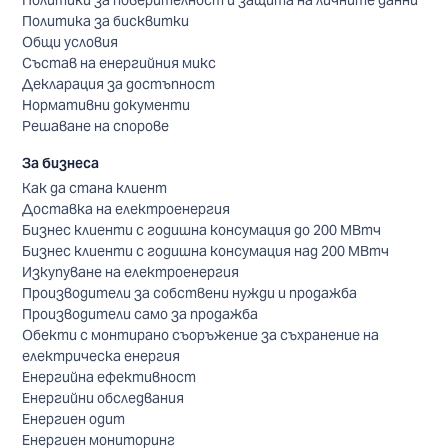
Политики за поверителност и защита на личните данни
Политика за бисквитки
Общи условия
Състав на енергийния микс
Декларация за достъпност
Нормативни документи
Решаване на спорове
За бизнеса
Как да стана клиент
Доставка на електроенергия
Бизнес клиенти с годишна консумация до 200 МВтч
Бизнес клиенти с годишна консумация над 200 МВтч
Изкупуване на електроенергия
Производители за собствени нужди и продажба
Производители само за продажба
Обекти с монтирано съоръжение за съхранение на
електрическа енергия
Енергийна ефективност
Енергийни обследвания
Енергиен одит
Енергиен мониторинг