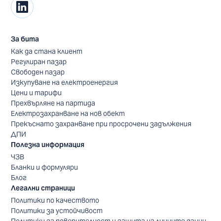
За бита
Как да стана клиент
Регулиран пазар
Свободен пазар
Изкупуване на електроенергия
Цени и тарифи
Прехвърляне на партида
Електрозахранване на нов обект
Прекъснато захранване при просрочени задължения
ДПИ
Полезна информация
ЧЗВ
Бланки и формуляри
Блог
Легални страници
Политики по качеството
Политики за устойчивост