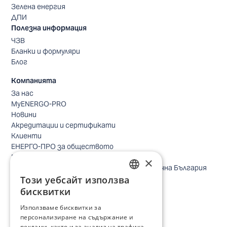
Зелена енергия
ДПИ
Полезна информация
ЧЗВ
Бланки и формуляри
Блог
Компанията
За нас
MyENERGO-PRO
Новини
Акредитации и сертификати
Клиенти
ЕНЕРГО-ПРО за обществото
Реализирани проекти
×
Безопасно небе за птиците в Североизточна България
Този уебсайт използва
Безопасност
BULGARIAN
Контакти бизнес клиенти
бисквитки
Контакти битови клиенти
ENGLISH
Използваме бисквитки за
Локации
персонализиране на съдържание и
Кариери
реклами, както и за анализ на трафика.