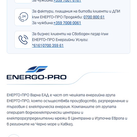
За чужбина:
+359 7001 6161
За фактури, плащания на битови клиенти и ДПИ
към ЕНЕРГО-ПРО Продажби:
0700 800 61
За чужбина:
+359 7008 0061
За бизнес клиенти на Свободен пазар към
ЕНЕРГО-ПРО Енергийни Услуги:
*6161
0700 359 61
ЕНЕРГО-ПРО Варна ЕАД е част от чешката енергийна група
ЕНЕРГО-ПРО, която осъществява производство, разпределение и
търговия с електрическа енергия. Компаниите от групата
оперират водноелектрически централи и
електроразпределителни мрежи в Централна и Източна Европа и
в регионите на Черно море и Кавказ.