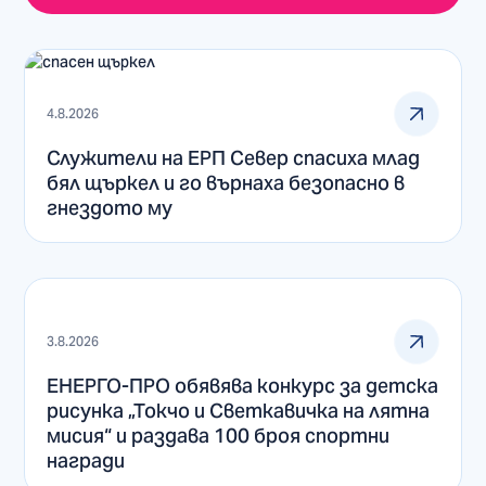
4.8.2026
Служители на ЕРП Север спасиха млад
бял щъркел и го върнаха безопасно в
гнездото му
3.8.2026
ЕНЕРГО-ПРО обявява конкурс за детска
рисунка „Токчо и Светкавичка на лятна
мисия“ и раздава 100 броя спортни
награди