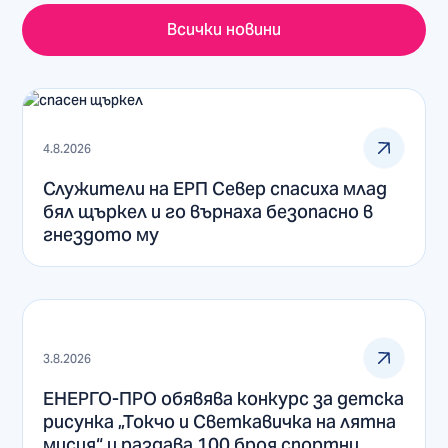
Всички новини
4.8.2026
Служители на ЕРП Север спасиха млад
бял щъркел и го върнаха безопасно в
гнездото му
3.8.2026
ЕНЕРГО-ПРО обявява конкурс за детска
рисунка „Токчо и Светкавичка на лятна
мисия“ и раздава 100 броя спортни