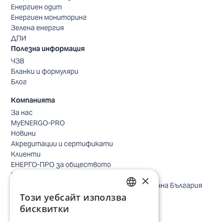
Енергиен одит
Енергиен мониторинг
Зелена енергия
ДПИ
Полезна информация
ЧЗВ
Бланки и формуляри
Блог
Компанията
За нас
MyENERGO-PRO
Новини
Акредитации и сертификати
Клиенти
ЕНЕРГО-ПРО за обществото
Реализирани проекти
×
Безопасно небе за птиците в Североизточна България
Този уебсайт използва
Безопасност
BULGARIAN
Контакти бизнес клиенти
бисквитки
Контакти битови клиенти
ENGLISH