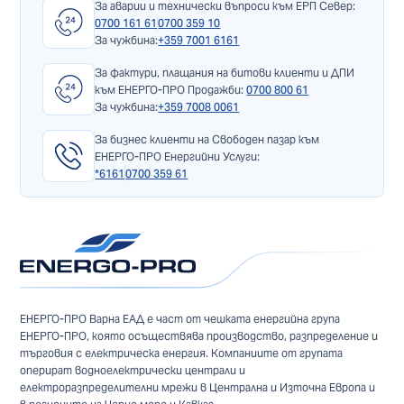
За аварии и технически въпроси към ЕРП Север:
0700 161 61
0700 359 10
За чужбина:
+359 7001 6161
За фактури, плащания на битови клиенти и ДПИ
към ЕНЕРГО-ПРО Продажби:
0700 800 61
За чужбина:
+359 7008 0061
За бизнес клиенти на Свободен пазар към
ЕНЕРГО-ПРО Енергийни Услуги:
*6161
0700 359 61
ЕНЕРГО-ПРО Варна ЕАД е част от чешката енергийна група
ЕНЕРГО-ПРО, която осъществява производство, разпределение и
търговия с електрическа енергия. Компаниите от групата
оперират водноелектрически централи и
електроразпределителни мрежи в Централна и Източна Европа и