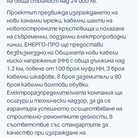
на обща стойност над 24 000 лв.
Проектът предвижда изграждането на
нови канални мрежи, кабелни шахти на
новопостроените кръстовища и полагане
на съвременни, подземни електропроводни
линии. ЕНЕРГО-ПРО ще предостави
безвъзмездно на Общината нови кабели
ниско напрежение (НН) с обща дължина над
1,2 км, повече от 100 броя муфи НН, 3 броя
кабелни шкафове, 8 броя заземители и 80
броя кабелни болтови обувки.
Електроразпределителната компания ще
осигури и технически надзор, за да се
гарантира успешното осъществяване на
строително-ремонтните дейности, в
съответствие със стандартите за
качество при изграждане на