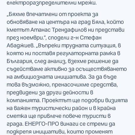
електроразпределителни мрежи.
„Бяхме впечатлени от проекта за
обновяване на центъра на град Бяла, който
кметът Атанас Трендафилов ни представи
през ноември.“, сподели г-н Стефан
Абаджиев. „Въпреки трудната ситуация, в
която ни поставя регулаторната рамка в
България, след анализ, взехме решение да
съдействаме активно за осъществяването
на амбициозната инициатива. За да бъде
това възможно, пренасочихме средства,
предвидени за други дейности в
компанията. Проектът ще подобри визията
на важен туристически район и в крайна
сметка ще привлече повече туристи в
града. ЕНЕРГО-ПРО винаги се стреми да
подкрепя инициативи, които променят