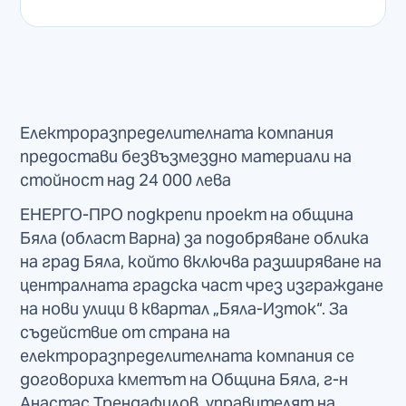
Електроразпределителната компания
предостави безвъзмездно материали на
стойност над 24 000 лева
ЕНЕРГО-ПРО подкрепи проект на община
Бяла (област Варна) за подобряване облика
на град Бяла, който включва разширяване на
централната градска част чрез изграждане
на нови улици в квартал „Бяла-Изток“. За
съдействие от страна на
електроразпределителната компания се
договориха кметът на Община Бяла, г-н
Анастас Трендафилов, управителят на