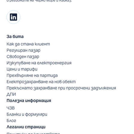
в регионите на Черно море и Кавказ.
За бита
Как да стана клиент
Регулиран пазар
Свободен пазар
Изкупуване на електроенергия
Цени и тарифи
Прехвърляне на партида
Електрозахранване на нов обект
Прекъснато захранване при просрочени задължения
ДПИ
Полезна информация
ЧЗВ
Бланки и формуляри
Блог
Легални страници