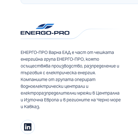
ЕНЕРГО-ПРО Варна ЕАД е част от чешката
енергийна група ЕНЕРГО-ПРО, която
осъществява производство, разпределение и
търговия с електрическа енергия.
Компаниите от групата оперират
водноелектрически централи и
електроразпределителни мрежи в Централна
и Източна Европа и в регионите на Черно море
и Кавказ.