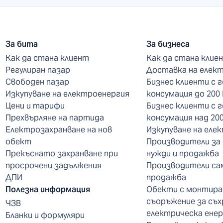
За бита
За бизнеса
Как да стана клиент
Как да стана клие
Регулиран пазар
Доставка на елек
Свободен пазар
Бизнес клиенти с 
Изкупуване на електроенергия
консумация до 200
Цени и тарифи
Бизнес клиенти с 
Прехвърляне на партида
консумация над 20
Електрозахранване на нов
Изкупуване на еле
обект
Производители за
Прекъснато захранване при
нужди и продажба
просрочени задължения
Производители са
ДПИ
продажба
Полезна информация
Обекти с монтира
съоръжение за съх
ЧЗВ
електрическа енер
Бланки и формуляри