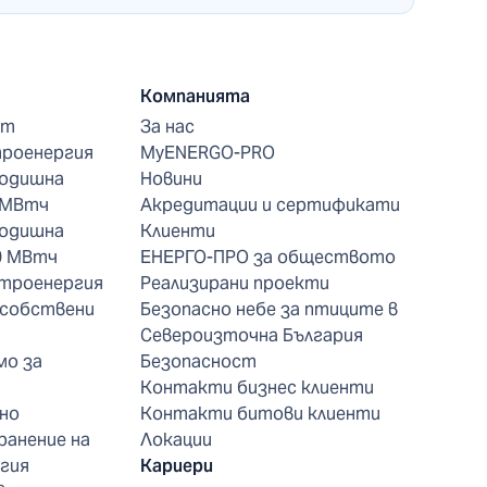
Компанията
нт
За нас
троенергия
MyENERGO-PRO
годишна
Новини
 МВтч
Акредитации и сертификати
годишна
Клиенти
0 МВтч
ЕНЕРГО-ПРО за обществото
ктроенергия
Реализирани проекти
 собствени
Безопасно небе за птиците в
Североизточна България
мо за
Безопасност
Контакти бизнес клиенти
но
Контакти битови клиенти
ранение на
Локации
гия
Кариери