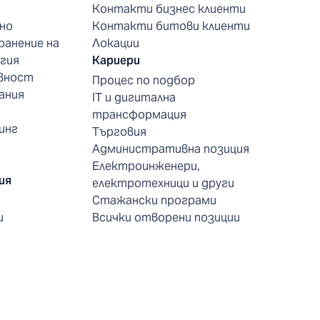
Контакти бизнес клиенти
но
Контакти битови клиенти
ранение на
Локации
гия
Кариери
вност
Процес по подбор
ания
IT и дигитална
трансформация
инг
Търговия
Административна позиция
Електроинженери,
ия
електротехници и други
Стажански програми
и
Всички отворени позиции