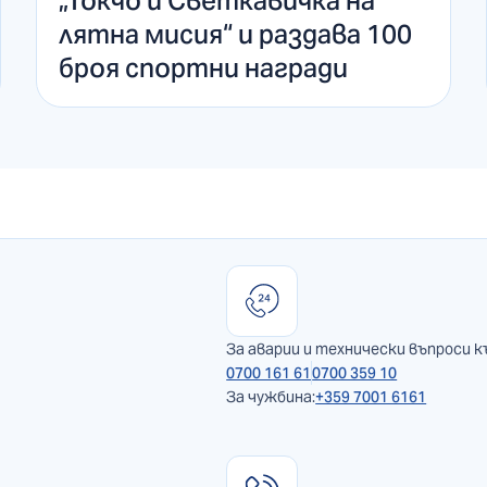
„Токчо и Светкавичка на
лятна мисия“ и раздава 100
броя спортни награди
За аварии и технически въпроси к
0700 161 61
0700 359 10
За чужбина:
+359 7001 6161