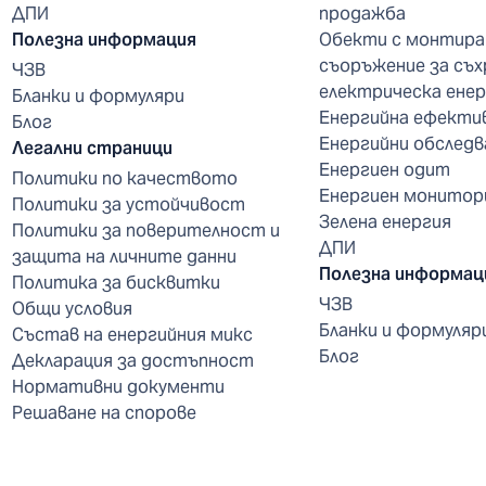
ДПИ
продажба
Полезна информация
Обекти с монтира
съоръжение за съх
ЧЗВ
електрическа енер
Бланки и формуляри
Енергийна ефекти
Блог
Енергийни обследв
Легални страници
Енергиен одит
Политики по качеството
Енергиен монитор
Политики за устойчивост
Зелена енергия
Политики за поверителност и
ДПИ
защита на личните данни
Полезна информац
Политика за бисквитки
ЧЗВ
Общи условия
Бланки и формуляр
Състав на енергийния микс
Блог
Декларация за достъпност
Нормативни документи
Решаване на спорове