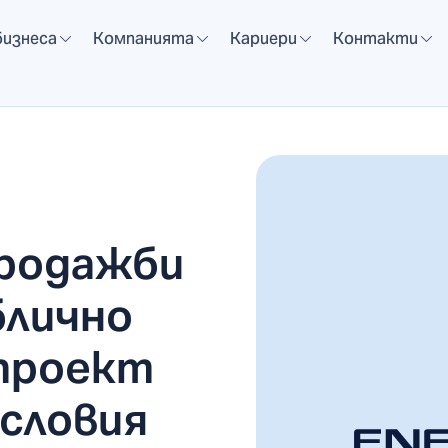
бизнеса
Компанията
Кариери
Контакти
родажби
блично
 проект
условия