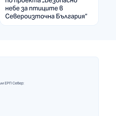
по проекта „Безопасно
небе за птиците в
Североизточна България“
ъм ЕРП Север: