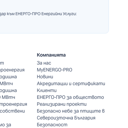
зар към ЕНЕРГО-ПРО Енергийни Услуги:
Компанията
нт
За нас
троенергия
MyENERGO-PRO
годишна
Новини
 МВтч
Акредитации и сертификати
годишна
Клиенти
0 МВтч
ЕНЕРГО-ПРО за обществото
ктроенергия
Реализирани проекти
 собствени
Безопасно небе за птиците в
Североизточна България
мо за
Безопасност