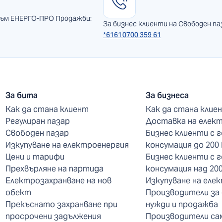
към ЕНЕРГО-ПРО Продажби:
За бизнес клиенти на Свободен па
*6161
0700 359 61
За бита
За бизнеса
Как да стана клиент
Как да стана клие
Регулиран пазар
Доставка на елек
Свободен пазар
Бизнес клиенти с 
Изкупуване на електроенергия
консумация до 200
Цени и тарифи
Бизнес клиенти с 
Прехвърляне на партида
консумация над 20
Електрозахранване на нов
Изкупуване на еле
обект
Производители за
Прекъснато захранване при
нужди и продажба
просрочени задължения
Производители са