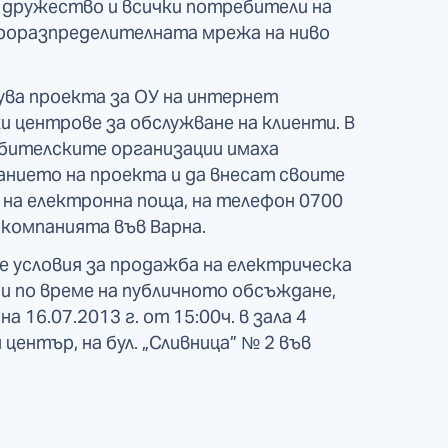
дружество и всички потребители на
роразпределителната мрежа на ниво
ува проекта за ОУ на интернет
и центрове за обслужване на клиенти. В
бителските организации имаха
нието на проекта и да внесат своите
на електронна поща, на телефон 0700
а компанията във Варна.
 условия за продажба на електрическа
и по време на публичното обсъждане,
16.07.2013 г. от 15:00ч. в зала 4
център, на бул. „Сливница” № 2 във