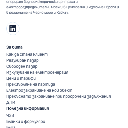
оперират водноелектрически централи и
електроразпределителни мрежи в Централна и Източна Европа и
в регионите на Черно море и Кавказ.
За бита
Как да стана клиент
Регулиран пазар
Свободен пазар
Изкупуване на електроенергия
Цени и тарифи
Прехвърляне на партида
Електрозахранване на нов обект
Прекъснато захранване при просрочени задължения
ДПИ
Полезна информация
ЧЗВ
Бланки и формуляри
Блог