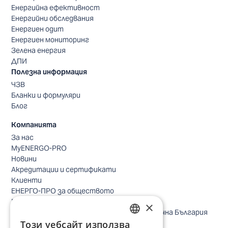
Енергийна ефективност
Енергийни обследвания
Енергиен одит
Енергиен мониторинг
Зелена енергия
ДПИ
Полезна информация
ЧЗВ
Бланки и формуляри
Блог
Компанията
За нас
MyENERGO-PRO
Новини
Акредитации и сертификати
Клиенти
ЕНЕРГО-ПРО за обществото
Реализирани проекти
×
Безопасно небе за птиците в Североизточна България
Този уебсайт използва
Безопасност
BULGARIAN