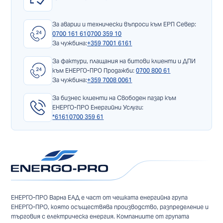
За аварии и технически въпроси към ЕРП Север:
0700 161 61
0700 359 10
За чужбина:
+359 7001 6161
За фактури, плащания на битови клиенти и ДПИ
към ЕНЕРГО-ПРО Продажби:
0700 800 61
За чужбина:
+359 7008 0061
За бизнес клиенти на Свободен пазар към
ЕНЕРГО-ПРО Енергийни Услуги:
*6161
0700 359 61
ЕНЕРГО-ПРО Варна ЕАД е част от чешката енергийна група
ЕНЕРГО-ПРО, която осъществява производство, разпределение и
търговия с електрическа енергия. Компаниите от групата