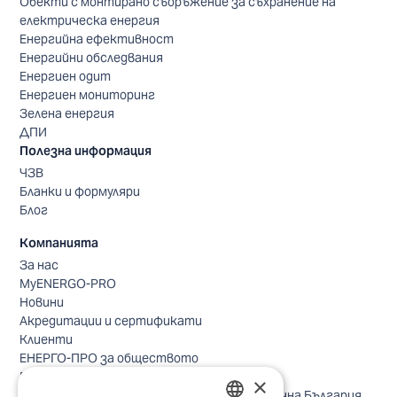
Обекти с монтирано съоръжение за съхранение на
електрическа енергия
Енергийна ефективност
Енергийни обследвания
Енергиен одит
Енергиен мониторинг
Зелена енергия
ДПИ
Полезна информация
ЧЗВ
Бланки и формуляри
Блог
Компанията
За нас
MyENERGO-PRO
Новини
Акредитации и сертификати
Клиенти
ЕНЕРГО-ПРО за обществото
Реализирани проекти
×
Безопасно небе за птиците в Североизточна България