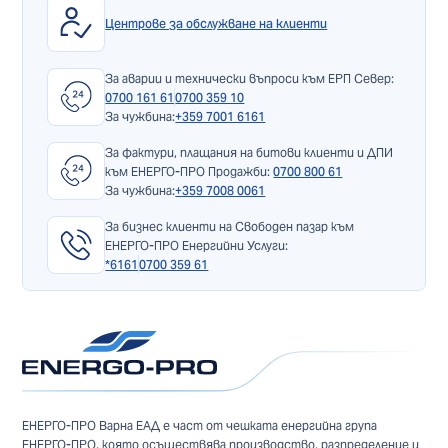
Центрове за обслужване на клиенти
За аварии и технически въпроси към ЕРП Север:
0700 161 61
0700 359 10
За чужбина:
+359 7001 6161
За фактури, плащания на битови клиенти и ДПИ
към ЕНЕРГО-ПРО Продажби:
0700 800 61
За чужбина:
+359 7008 0061
За бизнес клиенти на Свободен пазар към
ЕНЕРГО-ПРО Енергийни Услуги:
*6161
0700 359 61
ЕНЕРГО-ПРО Варна ЕАД е част от чешката енергийна група
ЕНЕРГО-ПРО, която осъществява производство, разпределение и