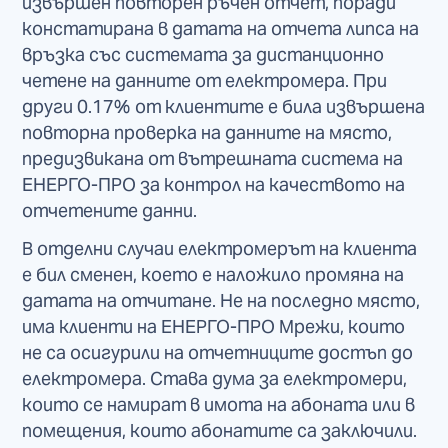
извършен повторен ръчен отчет, поради
констатирана в датата на отчета липса на
връзка със системата за дистанционно
четене на данните от електромера. При
други 0.17% от клиентите е била извършена
повторна проверка на данните на място,
предизвикана от вътрешната система на
ЕНЕРГО-ПРО за контрол на качеството на
отчетените данни.
В отделни случаи електромерът на клиента
е бил сменен, което е наложило промяна на
датата на отчитане. Не на последно място,
има клиенти на ЕНЕРГО-ПРО Мрежи, които
не са осигурили на отчетниците достъп до
електромера. Става дума за електромери,
които се намират в имота на абоната или в
помещения, които абонатите са заключили.