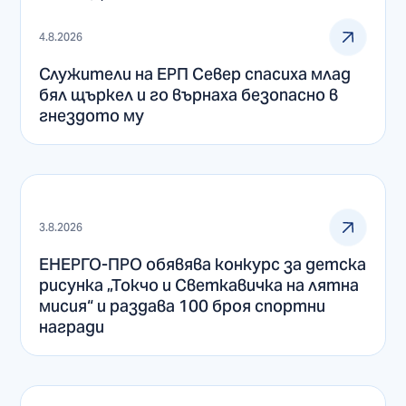
4.8.2026
Служители на ЕРП Север спасиха млад
бял щъркел и го върнаха безопасно в
гнездото му
3.8.2026
ЕНЕРГО-ПРО обявява конкурс за детска
рисунка „Токчо и Светкавичка на лятна
мисия“ и раздава 100 броя спортни
награди