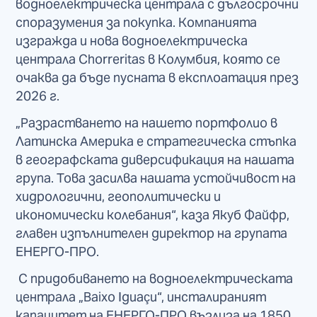
водноелектрическа централа с дългосрочни
споразумения за покупка. Компанията
изгражда и нова водноелектрическа
централа Chorreritas в Колумбия, която се
очаква да бъде пусната в експлоатация през
2026 г.
„Разрастването на нашето портфолио в
Латинска Америка е стратегическа стъпка
в географската диверсификация на нашата
група. Това засилва нашата устойчивост на
хидрологични, геополитически и
икономически колебания“, каза Якуб Файфр,
главен изпълнителен директор на групата
ЕНЕРГО-ПРО.
С придобиването на водноелектрическата
централа „Baixo Iguaçu“, инсталираният
капацитет на ЕНЕРГО-ПРО възлиза на 1850