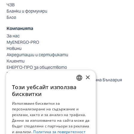
ЧЗВ
Бланки и формуляри
Блог
Компанията
За нас
MyENERGO-PRO
Новини
Акредитации и сертификати
Клиенти
ЕНЕРГО-ПРО за обществото
Реализирани проекти
×
Безопасно небе за птиците в Североизточна България
Безопасност
Този уебсайт използва
BULGARIAN
Контакти бизнес клиенти
бисквитки
Контакти битови клиенти
ENGLISH
Използваме бисквитки за
Локации
персонализиране на съдържание и
Кариери
реклами, както и за анализ на трафика.
Процес по подбор
Данни за използването на сайта може да
IT и дигитална трансформация
бъдат споделяни с партньори за реклама
Търговия
и анализи.
Политика за поверителност