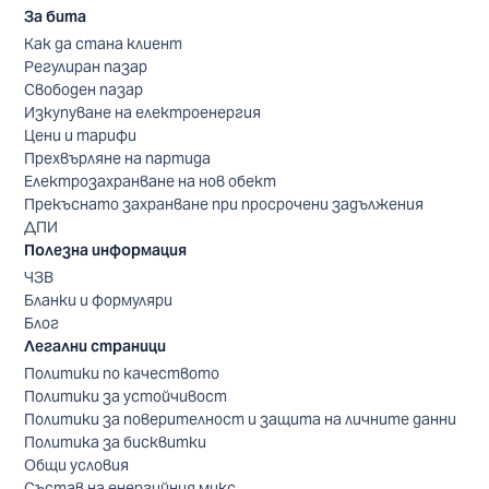
За бита
Как да стана клиент
Регулиран пазар
Свободен пазар
Изкупуване на електроенергия
Цени и тарифи
Прехвърляне на партида
Електрозахранване на нов обект
Прекъснато захранване при просрочени задължения
ДПИ
Полезна информация
ЧЗВ
Бланки и формуляри
Блог
Легални страници
Политики по качеството
Политики за устойчивост
Политики за поверителност и защита на личните данни
Политика за бисквитки
Общи условия
Състав на енергийния микс