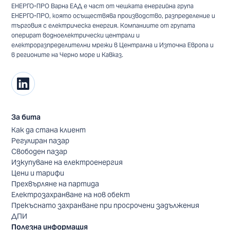
ЕНЕРГО-ПРО Варна ЕАД е част от чешката енергийна група
ЕНЕРГО-ПРО, която осъществява производство, разпределение и
търговия с електрическа енергия. Компаниите от групата
оперират водноелектрически централи и
електроразпределителни мрежи в Централна и Източна Европа и
в регионите на Черно море и Кавказ.
За бита
Как да стана клиент
Регулиран пазар
Свободен пазар
Изкупуване на електроенергия
Цени и тарифи
Прехвърляне на партида
Електрозахранване на нов обект
Прекъснато захранване при просрочени задължения
ДПИ
Полезна информация