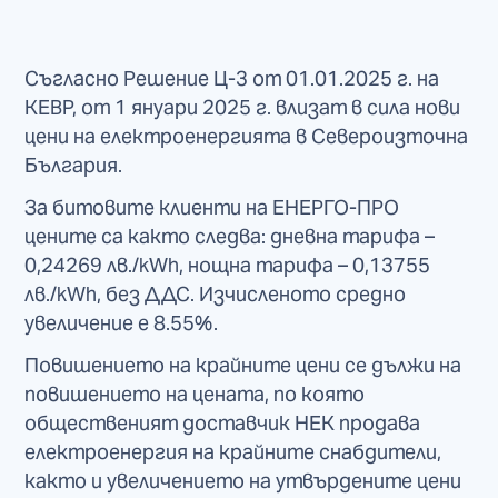
Съгласно Решение Ц-3 от 01.01.2025 г. на
КЕВР, от 1 януари 2025 г. влизат в сила нови
цени на електроенергията в Североизточна
България.
За битовите клиенти на ЕНЕРГО-ПРО
цените са както следва: дневна тарифа –
0,24269 лв./kWh, нощна тарифа – 0,13755
лв./kWh, без ДДС. Изчисленото средно
увеличение е 8.55%.
Повишението на крайните цени се дължи на
повишението на цената, по която
общественият доставчик НЕК продава
електроенергия на крайните снабдители,
както и увеличението на утвърдените цени