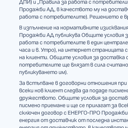
ДПИ) и „Правила за работа с потребители
Продажби АД, в качеството му на доставч
работа с потребителите). Решението е вр
В изпълнение на нормативните изисквания 
Продажби АД публикува Общите условия з
работа с потребителите в един централен
часа и в. Утро), на интернет страницата 
на клиенти. Общите условия за доставка 
потребителите ще влязат в сила считано о
публикуването им).
За встъпване в договорни отношения при
всеки нов клиент следва да подаде писмен
дружеството. Общите условия за доставк
писмено приемане и ще се прилагат за всек
сключен договор с ЕНЕРГО-ПРО Продажби 
енергия от доставчик от последна инстан
енергия от дружеството, в качеството м