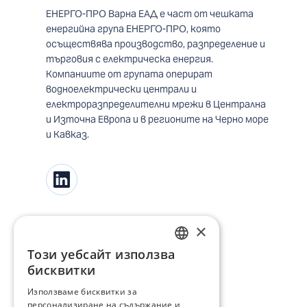
ЕНЕРГО-ПРО Варна ЕАД е част от чешката
енергийна група ЕНЕРГО-ПРО, която
осъществява производство, разпределение и
търговия с електрическа енергия.
Компаниите от групата оперират
водноелектрически централи и
електроразпределителни мрежи в Централна
и Източна Европа и в регионите на Черно море
и Кавказ.
×
Този уебсайт използва
BULGARIAN
бисквитки
ENGLISH
Използваме бисквитки за
персонализиране на съдържание и