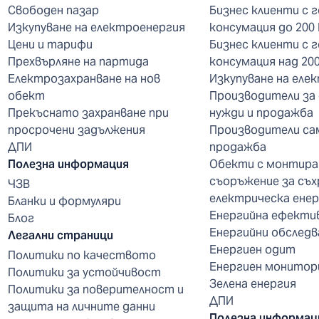
Свободен пазар
Бизнес клиенти с 
Изкупуване на електроенергия
консумация до 200
Цени и тарифи
Бизнес клиенти с 
Прехвърляне на партида
консумация над 20
Електрозахранване на нов
Изкупуване на еле
обект
Производители за
Прекъснато захранване при
нужди и продажба
просрочени задължения
Производители са
ДПИ
продажба
Полезна информация
Обекти с монтира
съоръжение за съх
ЧЗВ
електрическа енер
Бланки и формуляри
Енергийна ефекти
Блог
Енергийни обследв
Легални страници
Енергиен одит
Политики по качеството
Енергиен монитор
Политики за устойчивост
Зелена енергия
Политики за поверителност и
ДПИ
защита на личните данни
Полезна информац