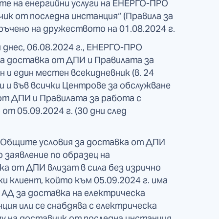
те на енергийни услуги на ЕНЕРГО-ПРО
ик от последна инстанция“ (Правила за
ъчено на дружеството на 01.08.2024 г.
днес, 06.08.2024 г., ЕНЕРГО-ПРО
а доставка от ДПИ и Правилата за
 и един местен всекидневник (в. 24
си и във всички Центрове за обслужване
от ДПИ и Правилата за работа с
т 05.09.2024 г. (30 дни след
 Общите условия за доставка от ДПИ
о заявление по образец на
а от ДПИ влизат в сила без изрично
и клиент, който към 05.09.2024 г. има
АД за доставка на електрическа
ция или се снабдява с електрическа
у на доставчик от последна инстанция.