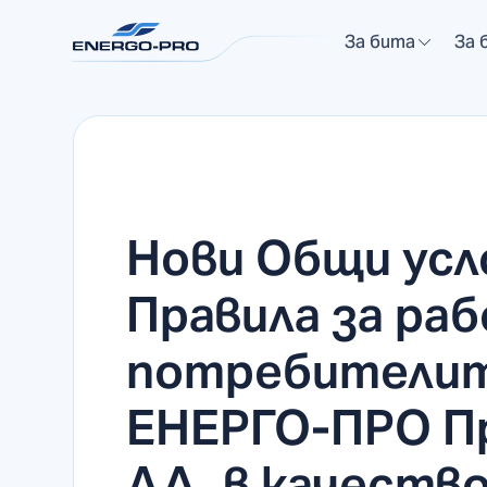
За бита
За 
Нови Общи усл
Правила за раб
потребителит
ЕНЕРГО-ПРО П
АД, в качеств