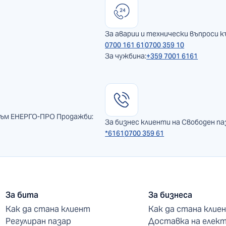
За аварии и технически въпроси к
0700 161 61
0700 359 10
За чужбина:
+359 7001 6161
към ЕНЕРГО-ПРО Продажби:
За бизнес клиенти на Свободен па
*6161
0700 359 61
За бита
За бизнеса
Как да стана клиент
Как да стана клие
Регулиран пазар
Доставка на елек