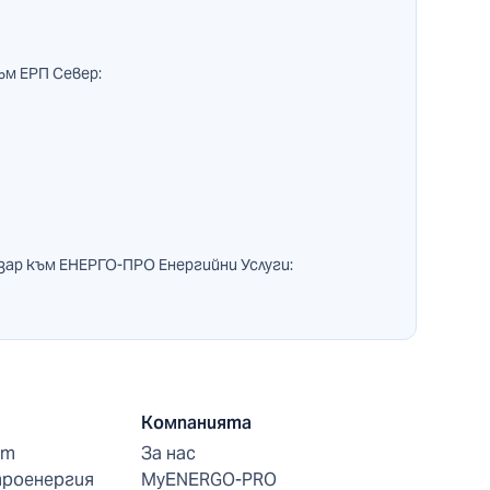
ъм ЕРП Север:
зар към ЕНЕРГО-ПРО Енергийни Услуги:
Компанията
нт
За нас
троенергия
MyENERGO-PRO