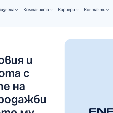
бизнеса
Компанията
Кариери
Контакти
овия и
ота с
е на
родажби
ото му