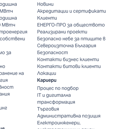
годишна
Новини
 МВтч
Акредитации и сертификати
годишна
Клиенти
0 МВтч
ЕНЕРГО-ПРО за обществото
ктроенергия
Реализирани проекти
 собствени
Безопасно небе за птиците в
Североизточна България
мо за
Безопасност
Контакти бизнес клиенти
но
Контакти битови клиенти
ранение на
Локации
гия
Кариери
вност
Процес по подбор
ания
IT и дигитална
трансформация
инг
Търговия
Административна позиция
Електроинженери,
ия