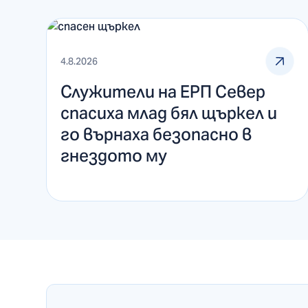
4.8.2026
Служители на ЕРП Север
спасиха млад бял щъркел и
го върнаха безопасно в
гнездото му