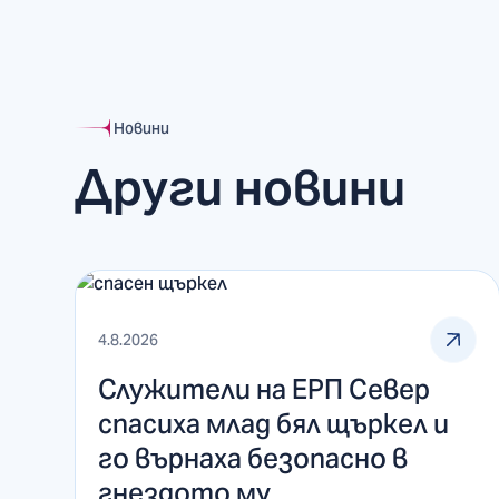
Новини
Други новини
4.8.2026
Служители на ЕРП Север
спасиха млад бял щъркел и
го върнаха безопасно в
гнездото му