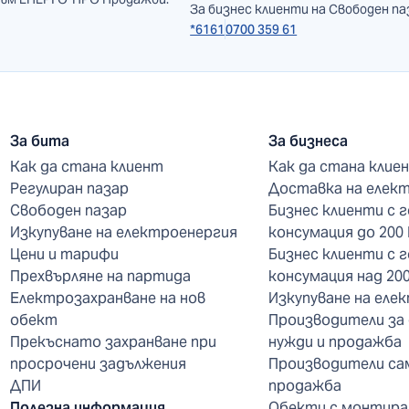
За бизнес клиенти на Свободен па
*6161
0700 359 61
За бита
За бизнеса
Как да стана клиент
Как да стана клие
Регулиран пазар
Доставка на елек
Свободен пазар
Бизнес клиенти с 
Изкупуване на електроенергия
консумация до 200
Цени и тарифи
Бизнес клиенти с 
Прехвърляне на партида
консумация над 20
Електрозахранване на нов
Изкупуване на еле
обект
Производители за
Прекъснато захранване при
нужди и продажба
просрочени задължения
Производители са
ДПИ
продажба
Полезна информация
Обекти с монтира