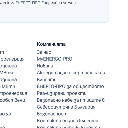
зар към ЕНЕРГО-ПРО Енергийни Услуги:
Компанията
нт
За нас
троенергия
MyENERGO-PRO
годишна
Новини
 МВтч
Акредитации и сертификати
годишна
Клиенти
0 МВтч
ЕНЕРГО-ПРО за обществото
ктроенергия
Реализирани проекти
 собствени
Безопасно небе за птиците в
Североизточна България
мо за
Безопасност
Контакти бизнес клиенти
но
Контакти битови клиенти