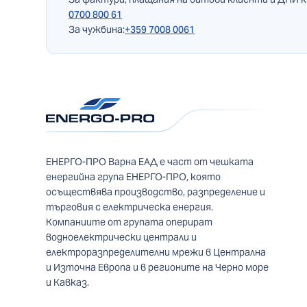
0700 800 61
За чужбина:
+359 7008 0061
ЕНЕРГО-ПРО Варна ЕАД е част от чешката
енергийна група ЕНЕРГО-ПРО, която
осъществява производство, разпределение и
търговия с електрическа енергия.
Компаниите от групата оперират
водноелектрически централи и
електроразпределителни мрежи в Централна
и Източна Европа и в регионите на Черно море
и Кавказ.