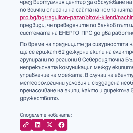
чрез Виртуалния център за обслужване на
по всички описани на сайта на компанията
pro.bg/bg/reguliran-pazar/bitovi-klienti/nachi
предвиди, че преведените по банков път 
системата на ЕНЕРГО-ПРО до два работни
По време на празниците за сигурността 
ще се грижат 62 дежурни екипи на елек
групирани по региони в Североизточна Бъ
непрекъсната комуникация между екипите
управление на мрежата. В случаи на евен
метеорологични условия и създадена не
пренасочване на екипи, както и директна
дружеството.
Споделете новината: