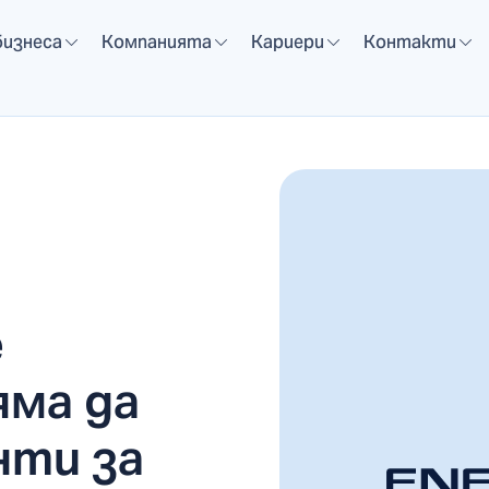
бизнеса
Компанията
Кариери
Контакти
е
яма да
нти за