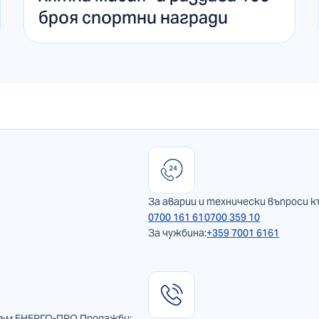
броя спортни награди
За аварии и технически въпроси к
0700 161 61
0700 359 10
За чужбина:
+359 7001 6161
към ЕНЕРГО-ПРО Продажби: