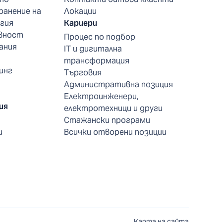
ранение на
Локации
гия
Кариери
вност
Процес по подбор
ания
IT и дигитална
трансформация
инг
Търговия
Административна позиция
Електроинженери,
ия
електротехници и други
Стажански програми
и
Всички отворени позиции
Карта на сайта