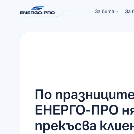
За бита
За 
По празницит
ЕНЕРГО-ПРО н
прекъсва клие