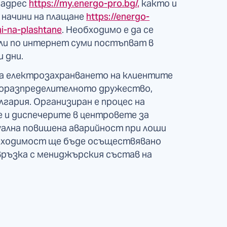
 адрес
https://my.energo-pro.bg/,
както и
 начини на плащане
https://energo-
ni-na-plashtane
. Необходимо е да се
или по интернет суми постъпват в
 дни.
на електрозахранването на клиентите
троразпределителното дружество,
лгария. Организиран е процес на
 и диспечерите в центровете за
туална повишена аварийност при лоши
обходимост ще бъде осъществявано
 връзка с мениджърския състав на