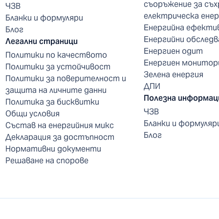
съоръжение за съх
ЧЗВ
електрическа енер
Бланки и формуляри
Енергийна ефекти
Блог
Енергийни обследв
Легални страници
Енергиен одит
Политики по качеството
Енергиен монитор
Политики за устойчивост
Зелена енергия
Политики за поверителност и
ДПИ
защита на личните данни
Полезна информац
Политика за бисквитки
ЧЗВ
Общи условия
Бланки и формуляр
Състав на енергийния микс
Блог
Декларация за достъпност
Нормативни документи
Решаване на спорове