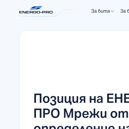
За бита
За 
Позиция на ЕН
ПРО Мрежи от
определение н