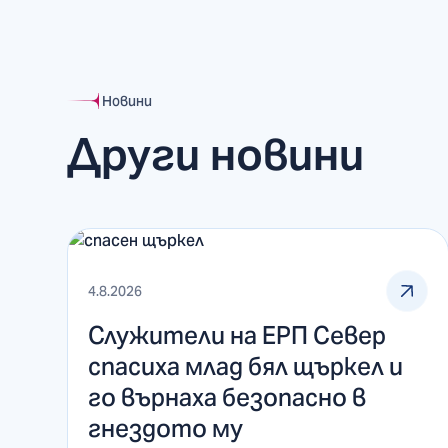
Новини
Други новини
4.8.2026
Служители на ЕРП Север
спасиха млад бял щъркел и
го върнаха безопасно в
гнездото му