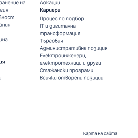
ранение на
Локации
гия
Кариери
вност
Процес по подбор
ания
IT и дигитална
трансформация
инг
Търговия
Административна позиция
Електроинженери,
ия
електротехници и други
Стажански програми
и
Всички отворени позиции
Карта на сайта