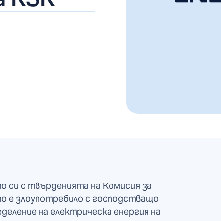
 си с твърденията на Комисия за
то е злоупотребило с господстващо
еделение на електрическа енергия на