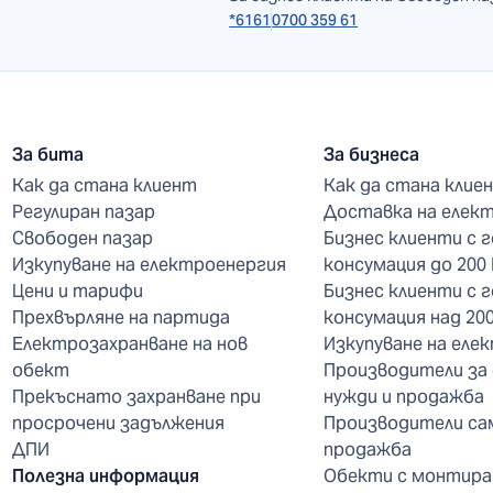
*6161
0700 359 61
За бита
За бизнеса
Как да стана клиент
Как да стана клие
Регулиран пазар
Доставка на елек
Свободен пазар
Бизнес клиенти с 
Изкупуване на електроенергия
консумация до 200
Цени и тарифи
Бизнес клиенти с 
Прехвърляне на партида
консумация над 20
Електрозахранване на нов
Изкупуване на еле
обект
Производители за
Прекъснато захранване при
нужди и продажба
просрочени задължения
Производители са
ДПИ
продажба
Полезна информация
Обекти с монтира