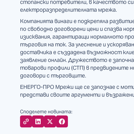
стопански потребители, в качеството си
електроразпределителната мрежа.
Компанията винаги е подкрепяла развитие
по свободно договорени цени и спазва н
изисквания, гарантиращи нормалното про
търговия на ток. За улеснение и ускорява
доставчика е създадена възможност кли
заявление онлайн. Дружеството е започн
товарови профили (СТП) в предвидените н
договори с търговците.
ЕНЕРГО-ПРО Мрежи ще се запознае с моти
представи своите аргументи и възражения
Споделете новината: