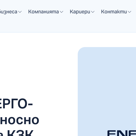
бизнеса
Компанията
Кариери
Контакти
ЕРГО-
носно
а КЗК