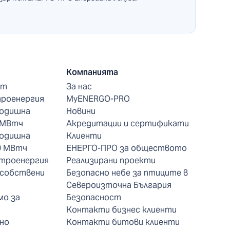
Компанията
нт
За нас
троенергия
MyENERGO-PRO
годишна
Новини
 МВтч
Акредитации и сертификати
годишна
Клиенти
0 МВтч
ЕНЕРГО-ПРО за обществото
ктроенергия
Реализирани проекти
 собствени
Безопасно небе за птиците в
Североизточна България
мо за
Безопасност
Контакти бизнес клиенти
но
Контакти битови клиенти