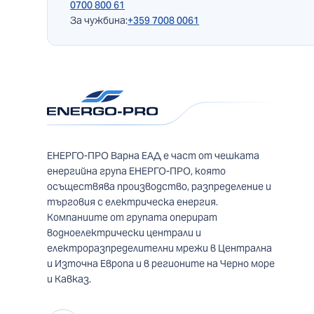
0700 800 61
За чужбина:
+359 7008 0061
ЕНЕРГО-ПРО Варна ЕАД е част от чешката
енергийна група ЕНЕРГО-ПРО, която
осъществява производство, разпределение и
търговия с електрическа енергия.
Компаниите от групата оперират
водноелектрически централи и
електроразпределителни мрежи в Централна
и Източна Европа и в регионите на Черно море
и Кавказ.