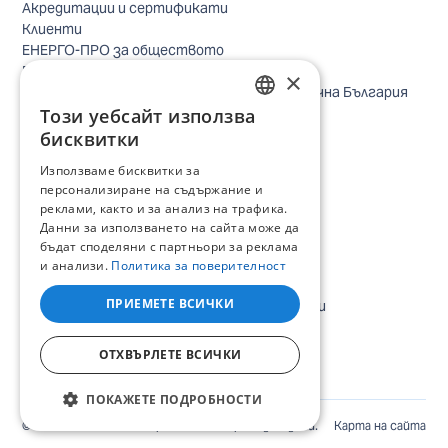
Акредитации и сертификати
Клиенти
ЕНЕРГО-ПРО за обществото
Реализирани проекти
×
Безопасно небе за птиците в Североизточна България
Този уебсайт използва
Безопасност
BULGARIAN
Контакти бизнес клиенти
бисквитки
Контакти битови клиенти
ENGLISH
Използваме бисквитки за
Локации
персонализиране на съдържание и
Кариери
реклами, както и за анализ на трафика.
Процес по подбор
Данни за използването на сайта може да
IT и дигитална трансформация
бъдат споделяни с партньори за реклама
Търговия
и анализи.
Политика за поверителност
Административна позиция
ПРИЕМЕТЕ ВСИЧКИ
Електроинженери, електротехници и други
Стажански програми
Всички отворени позиции
ОТХВЪРЛЕТЕ ВСИЧКИ
ПОКАЖЕТЕ ПОДРОБНОСТИ
©
2026
ЕНЕРГО-ПРО Варна. Всички права запазени.
Карта на сайта