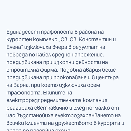
Единадесет трафопоста в района на
курортен комплекс „Св. Св. Константин и
Елена“ изключиха вчера в резултат на
повреда по кабел средно напрежение,
предизвикана при изкопни дейности на
строителна фирма. Подобна авария беше
предизвикана при прокопаване и в центъра
на Варна, при което изключиха осем
трафопоста. Екипите на
електроразпределителната компания
реагираха светкавично и след по-малко от
час възстановиха електрозахранването на
всички клиенти на дружеството в курорта и
града по резервна схема.