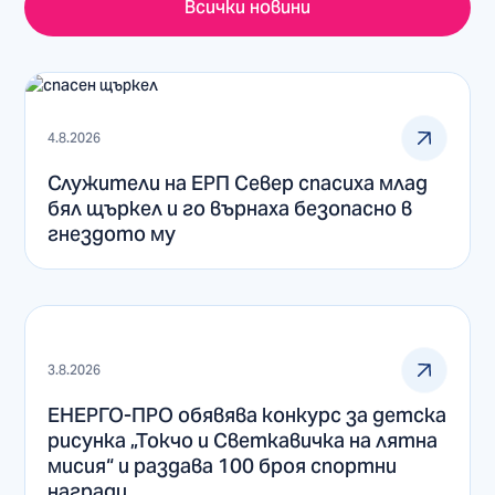
Всички новини
4.8.2026
Служители на ЕРП Север спасиха млад
бял щъркел и го върнаха безопасно в
гнездото му
3.8.2026
ЕНЕРГО-ПРО обявява конкурс за детска
рисунка „Токчо и Светкавичка на лятна
мисия“ и раздава 100 броя спортни
награди