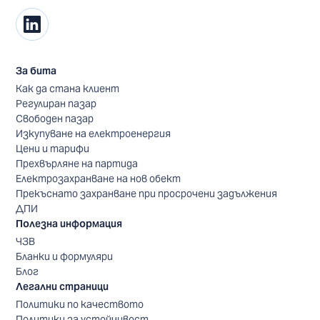
За бита
Как да стана клиент
Регулиран пазар
Свободен пазар
Изкупуване на електроенергия
Цени и тарифи
Прехвърляне на партида
Електрозахранване на нов обект
Прекъснато захранване при просрочени задължения
ДПИ
Полезна информация
ЧЗВ
Бланки и формуляри
Блог
Легални страници
Политики по качеството
Политики за устойчивост