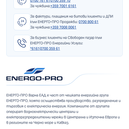
0700 161 61
0700 359 10
За чужбина:
+359 7001 6161
За фактури, плащания на битови клиенти и ДПИ
към ЕНЕРГО-ПРО Продажби:
0700 800 61
За чужбина:
+359 7008 0061
За бизнес клиенти на Свободен пазар към
ЕНЕРГО-ПРО Енергийни Услуги:
*6161
0700 359 61
ЕНЕРГО-ПРО Варна ЕАД е част от чешката енергийна група
ЕНЕРГО-ПРО, която осъществява производство, разпределение и
търговия с електрическа енергия. Компаниите от групата
оперират водноелектрически централи и
електроразпределителни мрежи в Централна и Източна Европа и
в регионите на Черно море и Кавказ.