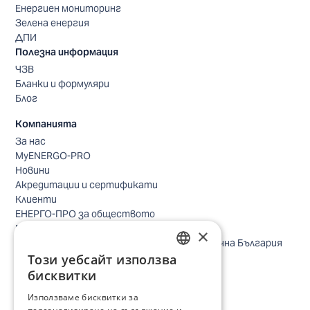
Енергиен мониторинг
Зелена енергия
ДПИ
Полезна информация
ЧЗВ
Бланки и формуляри
Блог
Компанията
За нас
MyENERGO-PRO
Новини
Акредитации и сертификати
Клиенти
ЕНЕРГО-ПРО за обществото
Реализирани проекти
×
Безопасно небе за птиците в Североизточна България
Този уебсайт използва
Безопасност
BULGARIAN
Контакти бизнес клиенти
бисквитки
Контакти битови клиенти
ENGLISH
Използваме бисквитки за
Локации