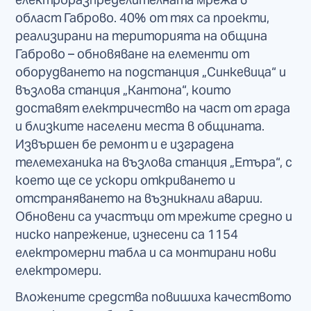
област Габрово. 40% от тях са проекти,
реализирани на територията на община
Габрово – обновяване на елементи от
оборудването на подстанция „Синкевица“ и
възлова станция „Кантона“, които
доставят електричество на част от града
и близките населени места в общината.
Извършен бе ремонт и е изградена
телемеханика на възлова станция „Етъра“, с
което ще се ускори откриването и
отстраняването на възникнали аварии.
Обновени са участъци от мрежите средно и
ниско напрежение, изнесени са 1154
електромерни табла и са монтирани нови
електромери.
Вложените средства повишиха качеството