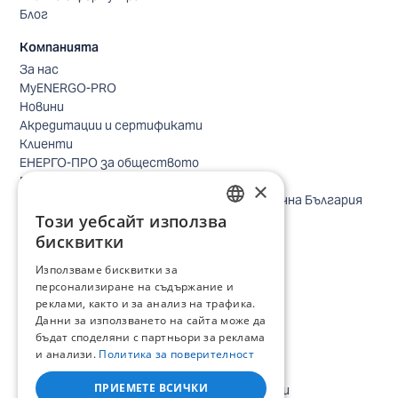
Блог
Компанията
За нас
MyENERGO-PRO
Новини
Акредитации и сертификати
Клиенти
ЕНЕРГО-ПРО за обществото
Реализирани проекти
×
Безопасно небе за птиците в Североизточна България
Безопасност
Този уебсайт използва
BULGARIAN
Контакти бизнес клиенти
бисквитки
Контакти битови клиенти
ENGLISH
Използваме бисквитки за
Локации
персонализиране на съдържание и
Кариери
реклами, както и за анализ на трафика.
Процес по подбор
Данни за използването на сайта може да
IT и дигитална трансформация
бъдат споделяни с партньори за реклама
Търговия
и анализи.
Политика за поверителност
Административна позиция
ПРИЕМЕТЕ ВСИЧКИ
Електроинженери, електротехници и други