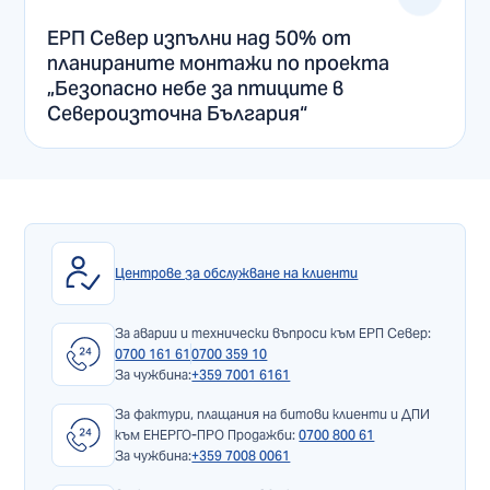
ЕРП Север изпълни над 50% от
планираните монтажи по проекта
„Безопасно небе за птиците в
Североизточна България“
Центрове за обслужване на клиенти
За аварии и технически въпроси към ЕРП Север:
0700 161 61
0700 359 10
За чужбина:
+359 7001 6161
За фактури, плащания на битови клиенти и ДПИ
към ЕНЕРГО-ПРО Продажби:
0700 800 61
За чужбина:
+359 7008 0061