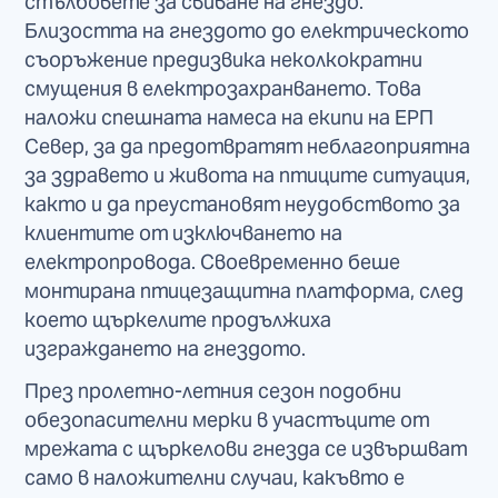
стълбовете за свиване на гнездо.
Близостта на гнездото до електрическото
съоръжение предизвика неколкократни
смущения в електрозахранването. Това
наложи спешната намеса на екипи на ЕРП
Север, за да предотвратят неблагоприятна
за здравето и живота на птиците ситуация,
както и да преустановят неудобството за
клиентите от изключването на
електропровода. Своевременно беше
монтирана птицезащитна платформа, след
което щъркелите продължиха
изграждането на гнездото.
През пролетно-летния сезон подобни
обезопасителни мерки в участъците от
мрежата с щъркелови гнезда се извършват
само в наложителни случаи, какъвто е